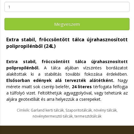
Megveszem
Extra stabil, fröccsöntött tálca újrahasznosított
polipropilénből
(24L)
Extra stabil, fröccsöntött tálca újrahasznosított
polipropilénből.
A tálca aljában vízszintes bordázatot
alakítottak ki a stabilitás további fokozása érdekében.
Elsősorban edények alá tervezték alátétként.
Nagy
mérete miatt sok cserép belefér,
24 literes
térfogata felfogja
a túlfolyó vizet. Feltölthetjük agyaggolyóval, vagy tehetünk az
aljára geotextíliát és arra helyezzük a cserepeket.
Címkék:
Garland kerti tálcák
,
Szaporitotálcák
,
növény tálcák
,
növénytermesztő tálcák
,
termesztőtálcák