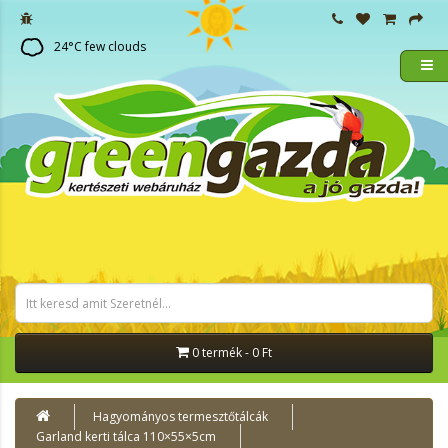
24
°C
few clouds
0 termék - 0 Ft
Hagyományos termesztőtálcák
Garland kerti tálca 110×55×5cm