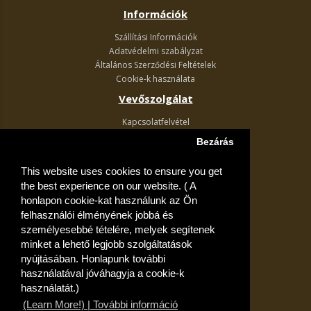
Információk
Szállítási Információk
Adatvédelmi szabályzat
Általános Szerződési Feltételek
Cookie-k használata
Vevőszolgálat
Kapcsolatfelvétel
Termék visszaküldés
Bezárás
Egyéb információk
This website uses cookies to ensure you get
Akciós ajánlatok
the best experience on our website. ( A
Fiók
honlapon cookie-kat használunk az Ön
felhasználói élményének jobbá és
Kívánságlista
személyesebbé tételére, melyek segítenek
minket a lehető legjobb szolgáltatások
nyújtásában. Honlapunk további
használatával jóváhagyja a cookie-k
használatát.)
(Learn More!) | További információ