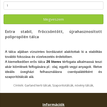
Megveszem
Extra stabil, fröccsöntött, újrahasznosított
polipropilén tálca
A tálca aljában vízszintes bordázatot alakítottak ki a stabilitás
további fokozása és vízelvezetés érdekében.
A kiemelkedően erős tálca
26 literes
térfogata alkalmassá teszi
akár kiömlések felfogására pl.: olaj, egyéb vegyi anyagok. Illetve
ideális üvegházi felhasználásra cserépalátétként és
szaporítótálcák alá.
Címkék:
Garland kerti tálcak
,
Szaporitotálcák
,
növény tálcák
,
Információk