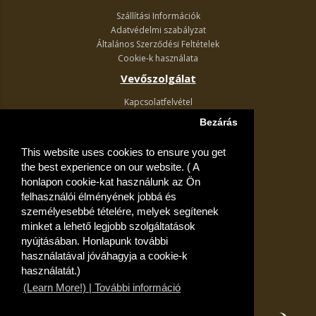
Szállítási Információk
Adatvédelmi szabályzat
Általános Szerződési Feltételek
Cookie-k használata
Vevőszolgálat
Kapcsolatfelvétel
Termék visszaküldés
Bezárás
Egyéb információk
This website uses cookies to ensure you get
Akciós ajánlatok
the best experience on our website. ( A
Fiók
honlapon cookie-kat használunk az Ön
felhasználói élményének jobbá és
Kívánságlista
személyesebbé tételére, melyek segítenek
minket a lehető legjobb szolgáltatások
nyújtásában. Honlapunk további
használatával jóváhagyja a cookie-k
használatát.)
(Learn More!) | További információ