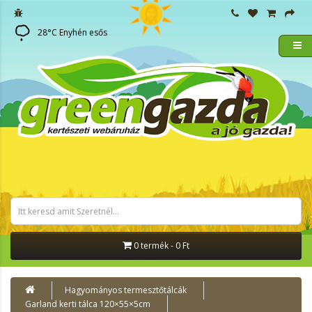
28
°C
Enyhén esős
0 termék - 0 Ft
Hagyományos termesztőtálcák
Garland kerti tálca 120×55×5cm