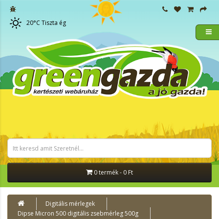
20
°C
Tiszta ég
0 termék - 0 Ft
Digitális mérlegek
Dipse Micron 500 digitális zsebmérleg 500g