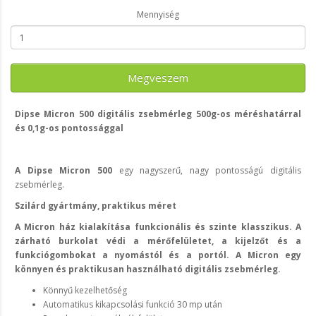
Mennyiség
Megveszem
Dipse Micron 500 digitális zsebmérleg 500g-os méréshatárral
és 0,1g-os pontossággal
A Dipse Micron 500
egy nagyszerű, nagy pontosságú digitális
zsebmérleg.
Szilárd gyártmány, praktikus méret
A Micron ház kialakítása funkcionális és szinte klasszikus. A
zárható burkolat védi a mérőfelületet, a kijelzőt és a
funkciógombokat a nyomástól és a portól. A Micron egy
könnyen és praktikusan használható digitális zsebmérleg.
Könnyű kezelhetőség
Automatikus kikapcsolási funkció 30 mp után