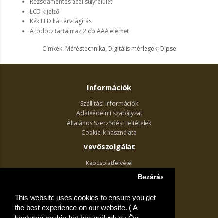
Rozsdamentes acél súlyfelület
LCD kijelző
Kék LED háttérvilágítás
A doboz tartalmaz 2 db AAA elemet
Címkék:
Méréstechnika
,
Digitális mérlegek
,
Dipse
Információk
Szállítási Információk
Adatvédelmi szabályzat
Általános Szerződési Feltételek
Cookie-k használata
Vevőszolgálat
Kapcsolatfelvétel
Termék visszaküldés
Bezárás
Egyéb információk
This website uses cookies to ensure you get
Akciós ajánlatok
the best experience on our website. ( A
Fiók
honlapon cookie-kat használunk az Ön