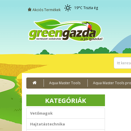
19
°C
Tiszta ég
Akciós Termékek
Aqua Master Tools
Aqua Master Tools pro
KATEGÓRIÁK
Vetőmagok
Hajtatástechnika