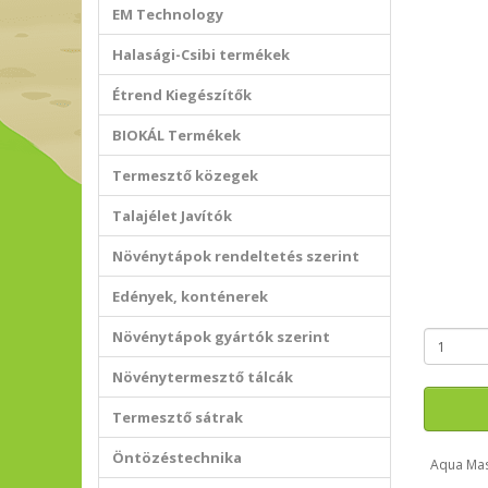
EM Technology
Halasági-Csibi termékek
Étrend Kiegészítők
BIOKÁL Termékek
Termesztő közegek
Talajélet Javítók
Növénytápok rendeltetés szerint
Edények, konténerek
Növénytápok gyártók szerint
Növénytermesztő tálcák
Termesztő sátrak
Öntözéstechnika
Aqua Mas