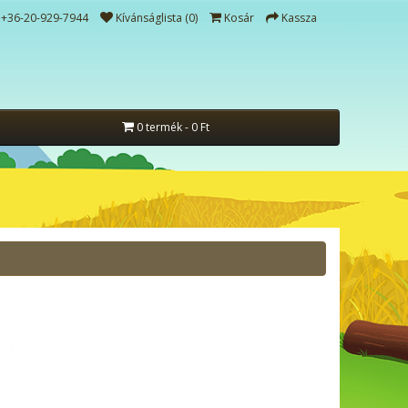
+36-20-929-7944
Kívánságlista (0)
Kosár
Kassza
0 termék - 0 Ft