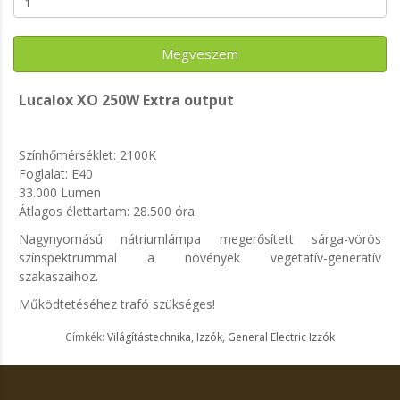
Megveszem
Lucalox XO 250W Extra output
Színhőmérséklet: 2100K
Foglalat: E40
33.000 Lumen
Átlagos élettartam: 28.500 óra.
Nagynyomású nátriumlámpa megerősített sárga-vörös
színspektrummal a növények vegetatív-generatív
szakaszaihoz.
Működtetéséhez trafó szükséges!
Címkék:
Világítástechnika
,
Izzók
,
General Electric Izzók