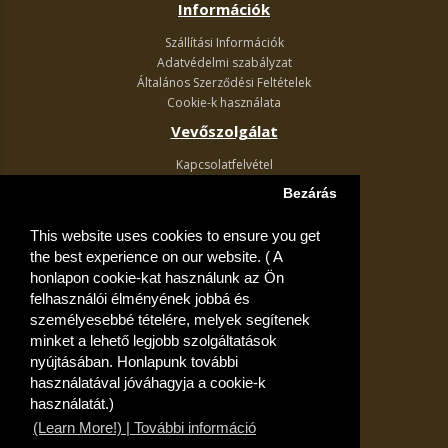
Információk
Szállítási Információk
Adatvédelmi szabályzat
Általános Szerződési Feltételek
Cookie-k használata
Vevőszolgálat
Kapcsolatfelvétel
Termék visszaküldés
Bezárás
Egyéb információk
This website uses cookies to ensure you get
Akciós ajánlatok
the best experience on our website. ( A
Fiók
honlapon cookie-kat használunk az Ön
felhasználói élményének jobbá és
Kívánságlista
személyesebbé tételére, melyek segítenek
minket a lehető legjobb szolgáltatások
nyújtásában. Honlapunk további
használatával jóváhagyja a cookie-k
használatát.)
(Learn More!) | További információ