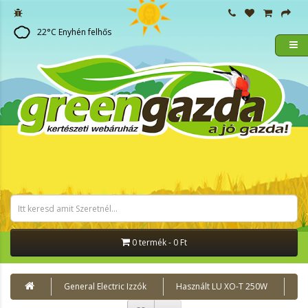
22
°C
Enyhén felhős
0 termék - 0 Ft
General Electric Izzók
Használt LU XO-T 250W