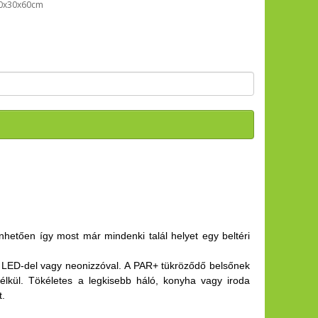
30x30x60cm
hetően így most már mindenki talál helyet egy beltéri
 LED-del vagy neonizzóval. A PAR+ tükröződő belsőnek
nélkül. Tökéletes a legkisebb háló, konyha vagy iroda
t.