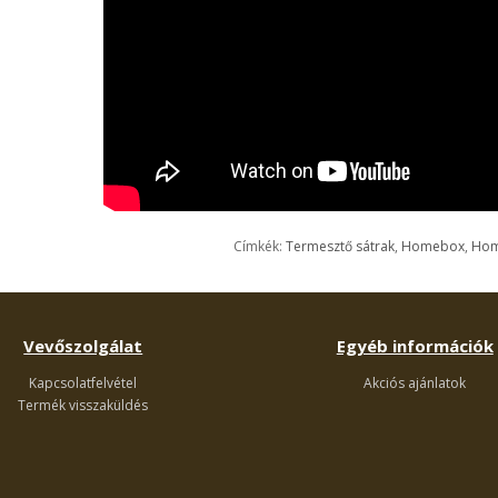
Címkék:
Termesztő sátrak
,
Homebox
,
Hom
Vevőszolgálat
Egyéb információk
Kapcsolatfelvétel
Akciós ajánlatok
Termék visszaküldés