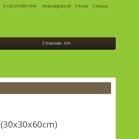
+36-20-929-7944
Kívánságlista (0)
Kosár
Kassza
0 termék - 0 Ft
 (30x30x60cm)