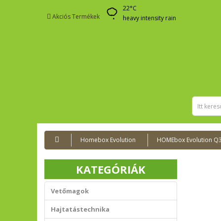
22
°C
Akciós Termékek
heavy intensity rain
Homebox Evolution
HOMEbox Evolution Q3
KATEGÓRIÁK
Vetőmagok
Hajtatástechnika