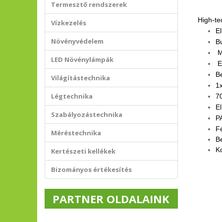
Termesztő rendszerek
High-te
Vízkezelés
El
Növényvédelem
B
M
LED Növénylámpák
E
Be
Világítástechnika
1x
Légtechnika
7
El
Szabályozástechnika
PA
F
Méréstechnika
Be
Ko
Kertészeti kellékek
Bizományos értékesítés
PARTNER OLDALAINK