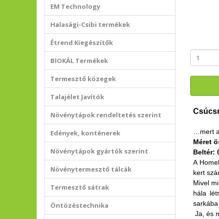
EM Technology
Halasági-Csibi termékek
Étrend Kiegészítők
BIOKÁL Termékek
Termesztő közegek
Talajélet Javítók
Csúcsm
Növénytápok rendeltetés szerint
…mert a 
Edények, konténerek
Méret ö
Növénytápok gyártók szerint
Beltér:
A Homeb
Növénytermesztő tálcák
kert sz
Mivel m
Termesztő sátrak
hála lét
sarkába 
Öntözéstechnika
Ja, és 