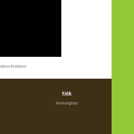
ebox Evolution
Fiók
Kívánságlista