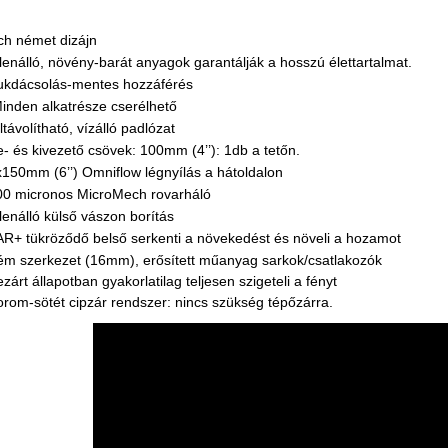
ch német dizájn
lenálló, növény-barát anyagok garantálják a hosszú élettartalmat.
ukdácsolás-mentes hozzáférés
inden alkatrésze cserélhető
ltávolítható, vízálló padlózat
- és kivezető csövek: 100mm (4’’): 1db a tetőn.
150mm (6’’) Omniflow légnyílás a hátoldalon
00 micronos MicroMech rovarháló
lenálló külső vászon borítás
R+ tükröződő belső serkenti a növekedést és növeli a hozamot
ém szerkezet (16mm), erősített műanyag sarkok/csatlakozók
zárt állapotban gyakorlatilag teljesen szigeteli a fényt
rom-sötét cipzár rendszer: nincs szükség tépőzárra.