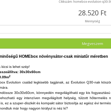
Cikkszám: homebox-evolution-q30-
28.520 Ft
Mennyiség
Megveszem
inőségű HOMEbox növénysátor-csak miniatűr méretben
kicsi is lehet szép!
sszeállítva: 30x30x60cm
2
 0.09m
ox Evolution család legkisebb tagjának, az Evolution Q30-nak köszön
ámára.
indössze 30x30x60cm, könnyedén megvilágítható egy kis fogyasztású
rehozható egy intenzíven megvilágított helység, túlzott hőtermelés 
is, ez a szuper-diszkét és kompakt sátor biztosítja az egész évi termés
mondtuk már hogy nagyon királyul is néz ki?