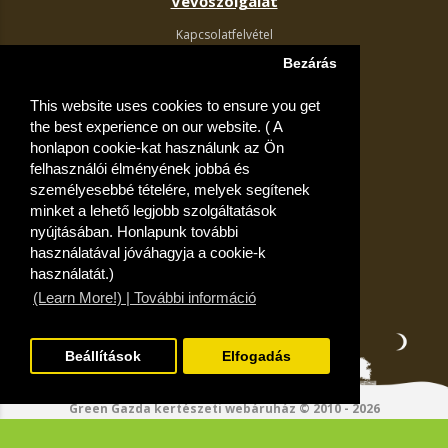
Vevőszolgálat
Kapcsolatfelvétel
Termék visszaküldés
Bezárás
Egyéb információk
This website uses cookies to ensure you get
Akciós ajánlatok
the best experience on our website. ( A
Fiók
honlapon cookie-kat használunk az Ön
felhasználói élményének jobbá és
Kívánságlista
személyesebbé tételére, melyek segítenek
minket a lehető legjobb szolgáltatások
nyújtásában. Honlapunk további
használatával jóváhagyja a cookie-k
használatát.)
(Learn More!) | További információ
Beállítások
Elfogadás
Green Gazda kertészeti webáruház © 2010 - 2026