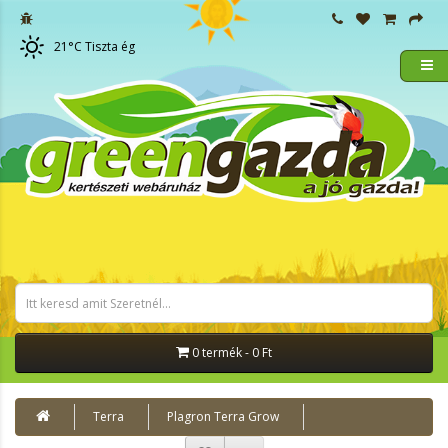
21
°C
Tiszta ég
0 termék - 0 Ft
Terra
Plagron Terra Grow