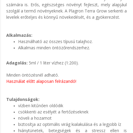
számára is. Erős, egészséges növényt fejleszt, mely alapjául
szolgál a termő növényeknek. A Plagron Terra Grow serkenti a
levelek erőteljes és könnyű növekedését, és a gyökerezést.
Alkalmazás:
Használható az összes típusú talajhoz.
Alkalmas minden öntözőrendszerhez.
Adagolás:
5ml / 1 liter vízhez (1:200).
Minden öntözésnél adható.
Használat előtt alaposan felrázandó!
Tulajdonságok:
vízben kitűnően oldódik
csökkenti az esélyét a fertőzéseknek
növeli a hozamot
biztosítja az optimális virág kialakulása és a legjobb íz
hiánytünetek, betegségek és a stressz ellen is