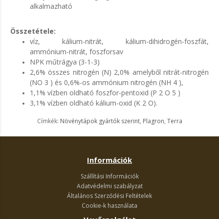
alkalmazható
Összetétele:
víz, kálium-nitrát, kálium-dihidrogén-foszfát,
ammónium-nitrát, foszforsav
NPK műtrágya (3-1-3)
2,6% összes nitrogén (N) 2,0% amelyből nitrát-nitrogén
(NO 3 ) és 0,6%-os ammónium nitrogén (NH 4 ),
1,1% vízben oldható foszfor-pentoxid (P 2 O 5 )
3,1% vízben oldható kálium-oxid (K 2 O).
Címkék:
Növénytápok gyártók szerint
,
Plagron
,
Terra
Információk
Szállítási Információk
Adatvédelmi szabályzat
Általános Szerződési Feltételek
Cookie-k használata