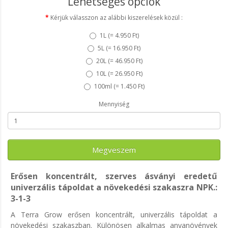
Lehetséges opciók
Kérjük válasszon az alábbi kiszerelések közül :
1L (
= 4.950 Ft
)
5L (
= 16.950 Ft
)
20L (
= 46.950 Ft
)
10L (
= 26.950 Ft
)
100ml (
= 1.450 Ft
)
Mennyiség
Megveszem
Erősen koncentrált, szerves ásványi eredetű
univerzális tápoldat a növekedési szakaszra
NPK.:
3-1-3
A Terra Grow erősen koncentrált, univerzális tápoldat a
növekedési szakaszban. Különösen alkalmas anyanövények