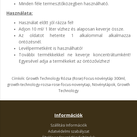
Minden féle termesztőközegben használható.
Használata:
Használat előtt jól rázza fel!
Adjon 10 ml/ 1 liter vízhez és alaposan keverje össze.
Az oldatot hetente 1 alkalommal alkalmazza
öntözésnél.
Levélpermetként is használható!
További termékkekkel ne keverje koncentrátumként!
Egyesével adja a termékeket az öntözővízhez!
Címkék:
Growth Technology Rózsa (Rose) Focus növénytáp 300ml
,
growth-technology-rozsa-rose-focus-novenytap
,
Növénytápok
,
Growth
Technology
Információk
Szállítási Információk
Adatvédelmi szabályzat