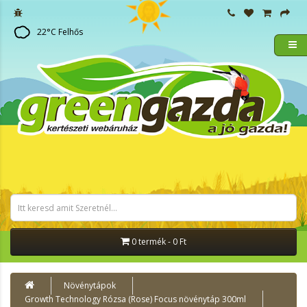
22
°C
Felhős
0 termék - 0 Ft
Növénytápok
Growth Technology Rózsa (Rose) Focus növénytáp 300ml