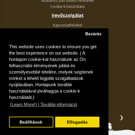
Általános Szerződési Feltételek
Cookie-k használata
Vevőszolgálat
Kapcsolatfelvétel
Termék visszaküldés
Bezárás
Egyéb információk
This website uses cookies to ensure you get
Akciós ajánlatok
the best experience on our website. ( A
Fiók
honlapon cookie-kat használunk az Ön
felhasználói élményének jobbá és
Kívánságlista
személyesebbé tételére, melyek segítenek
minket a lehető legjobb szolgáltatások
nyújtásában. Honlapunk további
használatával jóváhagyja a cookie-k
használatát.)
(Learn More!) | További információ
Beállítások
Elfogadás