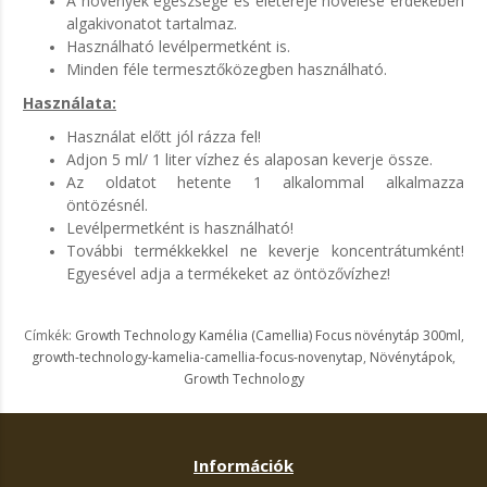
A növények egészsége és életereje növelése érdekében
algakivonatot tartalmaz.
Használható levélpermetként is.
Minden féle termesztőközegben használható.
Használata:
Használat előtt jól rázza fel!
Adjon 5 ml/ 1 liter vízhez és alaposan keverje össze.
Az oldatot hetente 1 alkalommal alkalmazza
öntözésnél.
Levélpermetként is használható!
További termékkekkel ne keverje koncentrátumként!
Egyesével adja a termékeket az öntözővízhez!
Címkék:
Growth Technology Kamélia (Camellia) Focus növénytáp 300ml
,
growth-technology-kamelia-camellia-focus-novenytap
,
Növénytápok
,
Growth Technology
Információk