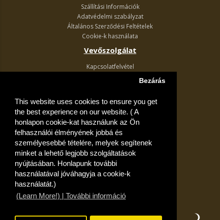
Szállítási Információk
Adatvédelmi szabályzat
Általános Szerződési Feltételek
Cookie-k használata
Vevőszolgálat
Kapcsolatfelvétel
Termék visszaküldés
Bezárás
Egyéb információk
This website uses cookies to ensure you get
Akciós ajánlatok
the best experience on our website. ( A
Fiók
honlapon cookie-kat használunk az Ön
felhasználói élményének jobbá és
Kívánságlista
személyesebbé tételére, melyek segítenek
minket a lehető legjobb szolgáltatások
nyújtásában. Honlapunk további
használatával jóváhagyja a cookie-k
használatát.)
(Learn More!) | További információ