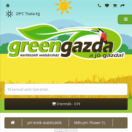
29
°C
Tiszta ég
0 termék - 0 Ft
pH érték stabilizálók
Mills pH- Flower 1L