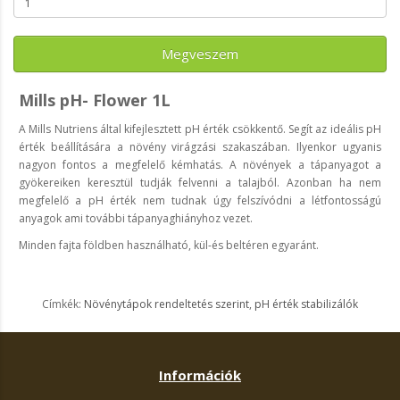
Megveszem
Mills pH- Flower 1L
A Mills Nutriens által kifejlesztett pH érték csökkentő. Segít az ideális pH
érték beállítására a növény virágzási szakaszában. Ilyenkor ugyanis
nagyon fontos a megfelelő kémhatás. A növények a tápanyagot a
gyökereiken keresztül tudják felvenni a talajból. Azonban ha nem
megfelelő a pH érték nem tudnak úgy felszívódni a létfontosságú
anyagok ami további tápanyaghiányhoz vezet.
Minden fajta földben használható, kül-és beltéren egyaránt.
Címkék:
Növénytápok rendeltetés szerint
,
pH érték stabilizálók
Információk