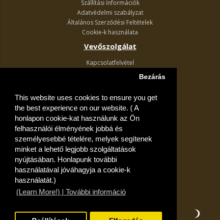
Szállítási Információk
Adatvédelmi szabályzat
Általános Szerződési Feltételek
Cookie-k használata
Vevőszolgálat
Kapcsolatfelvétel
Termék visszaküldés
Bezárás
Egyéb információk
This website uses cookies to ensure you get
Akciós ajánlatok
the best experience on our website. ( A
Fiók
honlapon cookie-kat használunk az Ön
felhasználói élményének jobbá és
Kívánságlista
személyesebbé tételére, melyek segítenek
minket a lehető legjobb szolgáltatások
nyújtásában. Honlapunk további
használatával jóváhagyja a cookie-k
használatát.)
(Learn More!) | További információ