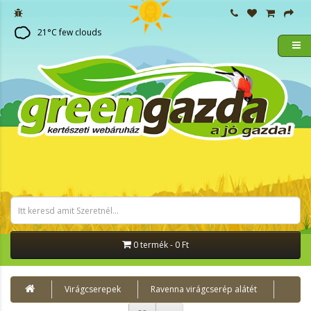
21
°C
few clouds
0 termék - 0 Ft
Virágcserepek
Ravenna virágcserép alátét