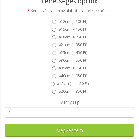
Lehetséges opciók
Kérjük válasszon az alábbi kiszerelések közül :
ø12cm (
= 100 Ft
)
ø15cm (
= 150 Ft
)
ø18cm (
= 250 Ft
)
ø21cm (
= 350 Ft
)
ø25cm (
= 450 Ft
)
ø30cm (
= 550 Ft
)
ø35cm (
= 750 Ft
)
ø40cm (
= 950 Ft
)
ø45cm (
= 1.150 Ft
)
ø20cm (
= 350 Ft
)
Mennyiség
Megveszem