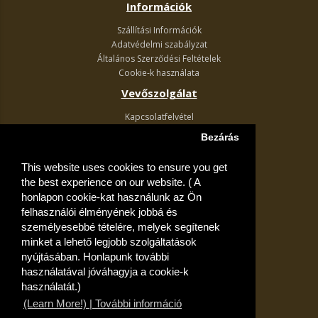
Információk
Szállítási Információk
Adatvédelmi szabályzat
Általános Szerződési Feltételek
Cookie-k használata
Vevőszolgálat
Kapcsolatfelvétel
Termék visszaküldés
Bezárás
Egyéb információk
This website uses cookies to ensure you get
Akciós ajánlatok
the best experience on our website. ( A
Fiók
honlapon cookie-kat használunk az Ön
felhasználói élményének jobbá és
Kívánságlista
személyesebbé tételére, melyek segítenek
minket a lehető legjobb szolgáltatások
nyújtásában. Honlapunk további
használatával jóváhagyja a cookie-k
használatát.)
(Learn More!) | További információ