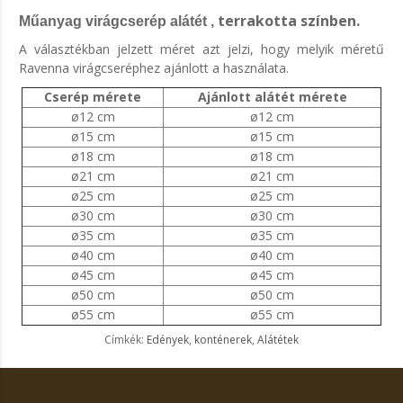
terrakotta színben.
Műanyag virágcserép alátét
,
A választékban jelzett méret azt jelzi, hogy melyik méretű
Ravenna virágcseréphez ajánlott a használata.
Cserép mérete
Ajánlott alátét mérete
ø12 cm
ø12 cm
ø15 cm
ø15 cm
ø18 cm
ø18 cm
ø21 cm
ø21 cm
ø25 cm
ø25 cm
ø30 cm
ø30 cm
ø35 cm
ø35 cm
ø40 cm
ø40 cm
ø45 cm
ø45 cm
ø50 cm
ø50 cm
ø55 cm
ø55 cm
Címkék:
Edények
,
konténerek
,
Alátétek