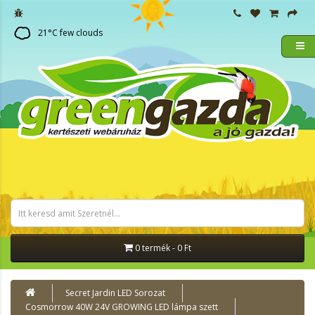
21
°C
few clouds
0 termék - 0 Ft
Secret Jardin LED Sorozat
Cosmorrow 40W 24V GROWING LED lámpa szett