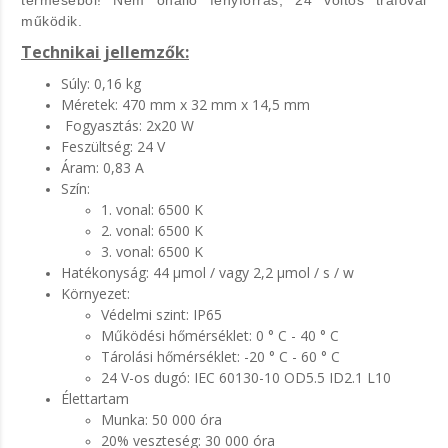
terméséből! Nem önálló fényforrás, 24 voltos trafóval
működik.
Technikai jellemzők:
Súly: 0,16 kg
Méretek: 470 mm x 32 mm x 14,5 mm
Fogyasztás: 2x20 W
Feszültség: 24 V
Áram: 0,83 A
Szín:
1. vonal: 6500 K
2. vonal: 6500 K
3. vonal: 6500 K
Hatékonyság: 44 μmol / vagy 2,2 μmol / s / w
Környezet:
Védelmi szint: IP65
Működési hőmérséklet: 0 ° C - 40 ° C
Tárolási hőmérséklet: -20 ° C - 60 ° C
24 V-os dugó: IEC 60130-10 OD5.5 ID2.1 L10
Élettartam
Munka: 50 000 óra
20% veszteség: 30 000 óra