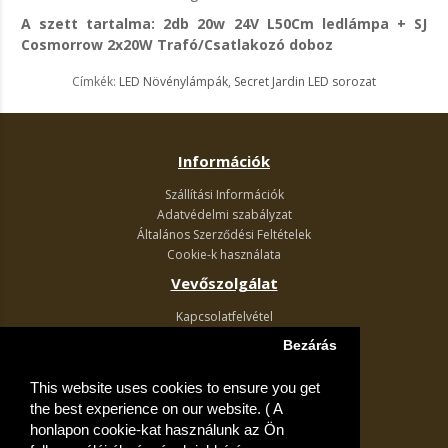
A szett tartalma: 2db 20w 24V L50Cm ledlámpa + SJ
Cosmorrow 2x20W Trafó/Csatlakozó doboz
Címkék:
LED Növénylámpák
,
Secret Jardin LED sorozat
Információk
Szállítási Információk
Adatvédelmi szabályzat
Általános Szerződési Feltételek
Cookie-k használata
Vevőszolgálat
Kapcsolatfelvétel
Termék visszaküldés
Bezárás
Egyéb információk
This website uses cookies to ensure you get
Akciós ajánlatok
the best experience on our website. ( A
Fiók
honlapon cookie-kat használunk az Ön