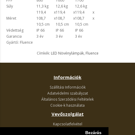
PPF
860
1600
1700
Súly
11,3 kg
12,6 kg
12,6 kg
119,4 x
119,4 x
119,4 x
Méret
108,7 x
108,7 x
108,7 x
10,5 cm
10,5 cm
10,5 cm
Védettség
IP 66
IP 66
IP 66
Garancia
3 év
3 év
3 év
Gyártó: Fluence
Címkék:
LED Növénylámpák
,
Fluence
Információk
Szállítási Információk
Adatvédelmi szabályzat
Általános Szerződési Feltételek
Cookie-k használata
Vevőszolgálat
Kapcsolatfelvétel
Termék visszaküldés
Bezárás