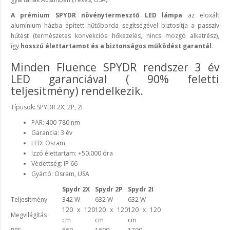
A
prémium SPYDR növénytermesztő LED lámpa
az eloxált
alumínium házba épített hűtőborda segítségével biztosítja a passzív
hűtést (természetes konvekciós hőkezelés, nincs mozgó alkatrész),
így
hosszú élettartamot és a biztonságos működést garantál.
Minden Fluence SPYDR rendszer 3 év
LED garanciával ( 90% feletti
teljesítmény) rendelkezik.
Típusok: SPYDR 2X, 2P, 2I
PAR: 400-780 nm
Garancia: 3 év
LED: Osram
Izzó élettartam: +50.000 óra
Védettség: IP 66
Gyártó: Osram, USA
Spydr 2X
Spydr 2P
Spydr 2I
Teljesítmény
342 W
632 W
632 W
120 x 120
120 x 120
120 x 120
Megvilágítás
cm
cm
cm