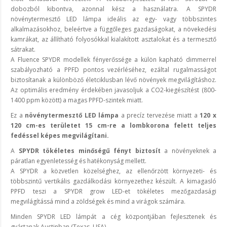
dobozból kibontva, azonnal kész a használatra. A SPYDR
növénytermesztő LED lámpa ideális az egy- vagy többszintes
alkalmazásokhoz, beleértve a függőleges gazdaságokat, a növekedési
kamrákat, az állítható folyosókkal kialakított asztalokat és a termesztő
sátrakat.
A Fluence SPYDR modellek fényerőssége a külön kapható dimmerrel
szabályozható a PPFD pontos vezérléséhez, ezáltal rugalmasságot
biztosítanak a különböző életciklusban lévő növények megvilágításhoz.
Az optimális eredmény érdekében javasoljuk a CO2-kiegészítést (800-
1400 ppm között) a magas PPFD-szintek miatt.
Ez a
növénytermesztő LED lámpa
a precíz tervezése miatt a
120 x
120 cm-es területet 15 cm-re a lombkorona felett teljes
fedéssel képes megvilágítani.
A
SPYDR tökéletes minőségű fényt biztosít
a növényeknek a
páratlan egyenletesség és hatékonyság mellett.
A SPYDR a közvetlen közelséghez, az ellenőrzött környezeti- és
többszintű vertikális gazdálkodási környezethez készült. A kimagasló
PPFD teszi a SPYDR grow LED-et tökéletes mezőgazdasági
megvilágítássá mind a zöldségek és mind a virágok számára.
Minden SPYDR LED lámpát a cég központjában fejlesztenek és
gyártanak Austinban (Texas, USA).