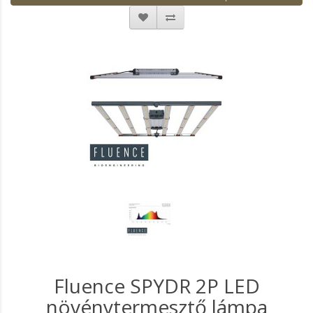
Fluence SPYDR 2P LED
növénytermesztő lámpa