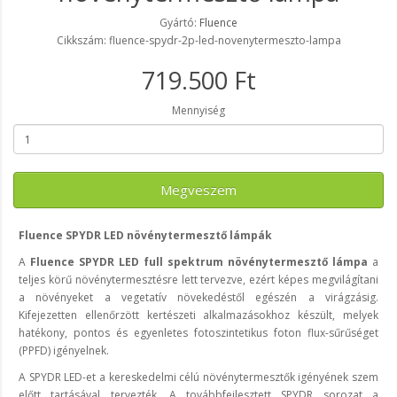
Gyártó:
Fluence
Cikkszám: fluence-spydr-2p-led-novenytermeszto-lampa
719.500 Ft
Mennyiség
Megveszem
Fluence SPYDR LED növénytermesztő lámpák
A
Fluence SPYDR LED full spektrum növénytermesztő lámpa
a
teljes körű növénytermesztésre lett tervezve, ezért képes megvilágítani
a növényeket a vegetatív növekedéstől egészén a virágzásig.
Kifejezetten ellenőrzött kertészeti alkalmazásokhoz készült, melyek
hatékony, pontos és egyenletes fotoszintetikus foton flux-sűrűséget
(PPFD) igényelnek.
A SPYDR LED-et a kereskedelmi célú növénytermesztők igényének szem
előtt tartásával tervezték. A továbbfejlesztett SPYDR sorozat a