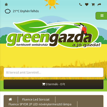
21
°C
Enyhén felhős
0 termék - 0 Ft
Fluence Led Sorozat
Fluence SPYDR 2P LED növénytermesztő lámpa