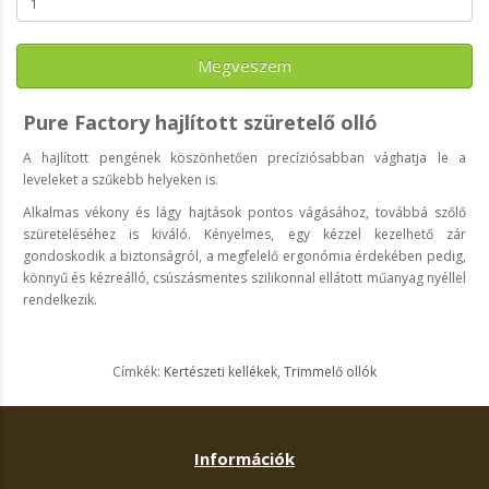
Megveszem
Pure Factory hajlított szüretelő olló
A hajlított pengének köszönhetően precíziósabban vághatja le a
leveleket a szűkebb helyeken is.
Alkalmas vékony és lágy hajtások pontos vágásához, továbbá szőlő
szüreteléséhez is kiváló. Kényelmes, egy kézzel kezelhető zár
gondoskodik a biztonságról, a megfelelő ergonómia érdekében pedig,
könnyű és kézreálló, csúszásmentes szilikonnal ellátott műanyag nyéllel
rendelkezik.
Címkék:
Kertészeti kellékek
,
Trimmelő ollók
Információk