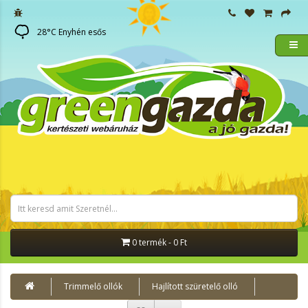
28
°C
Enyhén esős
0 termék - 0 Ft
Trimmelő ollók
Hajlított szüretelő olló