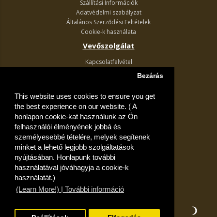
Szállítási Információk
Adatvédelmi szabályzat
Általános Szerződési Feltételek
Cookie-k használata
Vevőszolgálat
Kapcsolatfelvétel
Termék visszaküldés
Bezárás
Egyéb információk
This website uses cookies to ensure you get
Akciós ajánlatok
the best experience on our website. ( A
Fiók
honlapon cookie-kat használunk az Ön
felhasználói élményének jobbá és
Kívánságlista
személyesebbé tételére, melyek segítenek
minket a lehető legjobb szolgáltatások
nyújtásában. Honlapunk további
használatával jóváhagyja a cookie-k
használatát.)
(Learn More!) | További információ