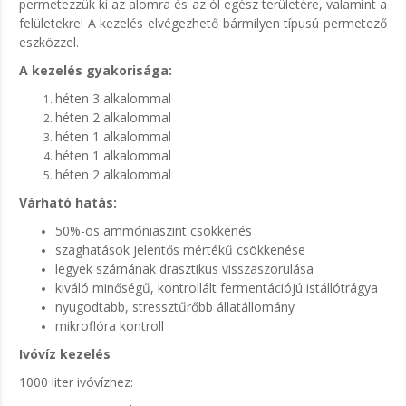
permetezzük ki az alomra és az ól egész területére, valamint a
felületekre! A kezelés elvégezhető bármilyen típusú permetező
eszközzel.
A kezelés gyakorisága:
héten 3 alkalommal
héten 2 alkalommal
héten 1 alkalommal
héten 1 alkalommal
héten 2 alkalommal
Várható hatás:
50%-os ammóniaszint csökkenés
szaghatások jelentős mértékű csökkenése
legyek számának drasztikus visszaszorulása
kiváló minőségű, kontrollált fermentációjú istállótrágya
nyugodtabb, stressztűrőbb állatállomány
mikroflóra kontroll
Ivóvíz kezelés
1000 liter ivóvízhez: