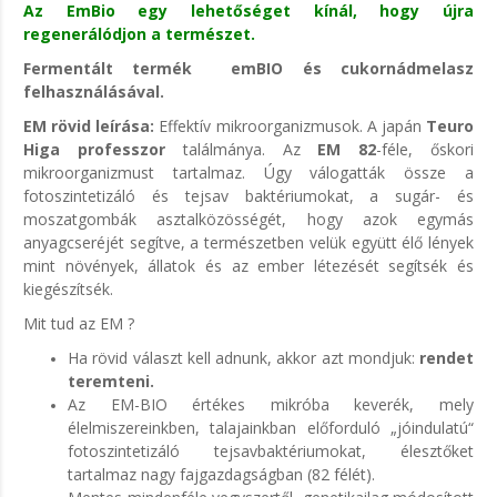
Az EmBio egy lehetőséget kínál, hogy újra
regenerálódjon a természet.
Fermentált termék emBIO és cukornádmelasz
felhasználásával.
EM rövid leírása:
Effektív mikroorganizmusok. A japán
Teuro
Higa professzor
találmánya.
Az
EM 82
-féle, őskori
mikroorganizmust tartalmaz. Úgy válogatták össze a
fotoszintetizáló és tejsav baktériumokat, a sugár- és
moszatgombák asztalközösségét, hogy azok egymás
anyagcseréjét segítve, a természetben velük együtt élő lények
mint növények,
állatok és az ember létezését segítsék és
kiegészítsék.
Mit tud az EM ?
Ha rövid választ kell adnunk, akkor azt mondjuk:
rendet
teremteni.
Az EM-BIO értékes mikróba keverék, mely
élelmiszereinkben, talajainkban előforduló „jóindulatú“
fotoszintetizáló tejsavbaktériumokat, élesztőket
tartalmaz nagy fajgazdagságban (82 félét).