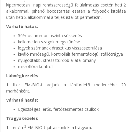
kipermetezni, napi rendszerességű felülalmozás esetén heti 2
alkalommal, pihenő boxostartás esetén a folyosók kitolása
után heti 2 alkalommal a teljes istállót permetezni.
Várható hatás:
50%-os ammóniaszint csökkenés
kellemetlen szagok megszűnése
legyek számának drasztikus visszaszorulása
kiváló minőségű, kontrollált fermentációjú istállótrágya
nyugodtabb, stressztűrőbb állatállomány
mikroflóra kontroll
Lábvégkezelés
1 liter EM-BIO-t adjunk a lábfürdető medencébe 20
marhánként.
Várható hatás:
Egészséges, erős, fertőzésmentes csülkök
Trágyakezelés
3
1 liter / m
EM-BIO-t juttassunk ki a trágyára.