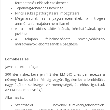
fermentációs időszak csökkenése
Tápanyag-feltáródás növelése
Nincs szükség átforgatásra, mozgatásra
Megmaradnak az anyagcseretermékek, a nitrogén
ammónia formájában nem illan el
A talaj mikrobiális aktivitásának, kémhatásának (pH)
javítása
A talajban felhalmozódott növényvédőszer-
maradványok lebontásának elősegítése
Lombkezelés
Javasolt technológia:
300 liter vízhez keverjen 1-2 liter EM-BIO-t, és permetezze a
növény lombozatára! Mindig vegyük figyelembe a lombfelület
nagyságához szükséges víz mennyiségét, és ehhez igazítsuk
az EM-BIO mennyiségét!
Alkalmazás:
Szántóföldi növénykultúrákban(gabonafélék,