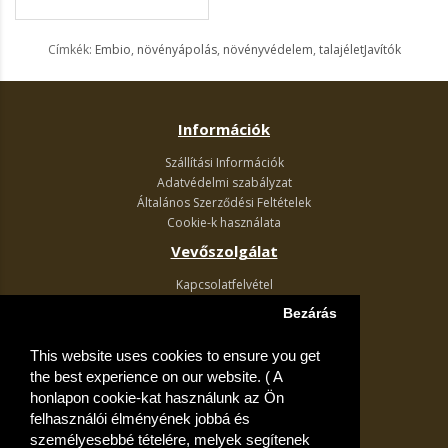
Címkék:
Embio
,
növényápolás
,
növényvédelem
,
talajéletJavítók
Információk
Szállítási Információk
Adatvédelmi szabályzat
Általános Szerződési Feltételek
Cookie-k használata
Vevőszolgálat
Kapcsolatfelvétel
Termék visszaküldés
Bezárás
Egyéb információk
This website uses cookies to ensure you get
Akciós ajánlatok
the best experience on our website. ( A
Fiók
honlapon cookie-kat használunk az Ön
felhasználói élményének jobbá és
Kívánságlista
személyesebbé tételére, melyek segítenek