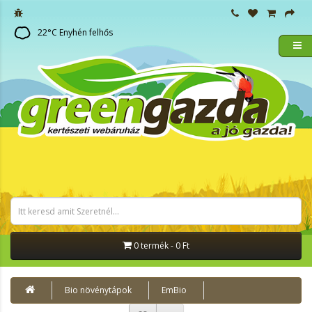
22
°C
Enyhén felhős
0 termék - 0 Ft
Bio növénytápok
EmBio