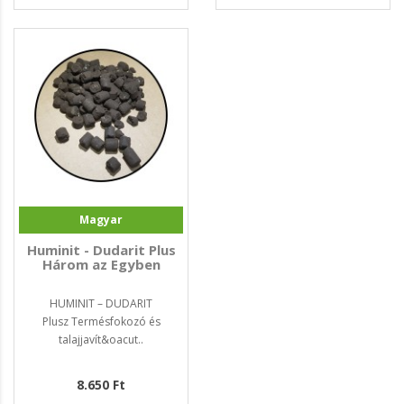
Magyar
Huminit - Dudarit Plus
Három az Egyben
HUMINIT – DUDARIT
Plusz Termésfokozó és
talajjavít&oacut..
8.650 Ft