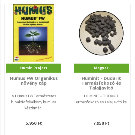
Humin Project
Magyar
Humus FW Organikus
Huminit - Dudarit
növény táp
Termésfokozó és
Talajjavító
A Humus FW Természetes
HUMINIT – DUDARIT
bioaktív folyékony humusz
Termésfokozó és Talajjavító ké..
készítmén..
5.950 Ft
7.950 Ft