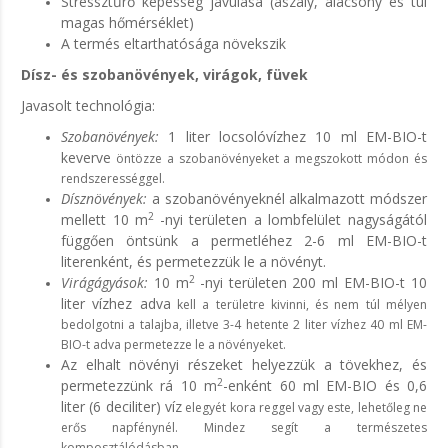
Stressztűrő képesség javulása (aszály, alacsony és túl
magas hőmérséklet)
A termés eltarthatósága növekszik
Dísz- és szobanövények, virágok, füvek
Javasolt technológia:
Szobanövények:
1 liter locsolóvízhez 10 ml EM-BIO-t
keverve
öntözze a szobanövényeket a megszokott módon és
rendszerességgel.
Dísznövények:
a szobanövényeknél alkalmazott módszer
2
mellett 10 m
-nyi területen a lombfelület nagyságától
függően öntsünk a permetléhez 2-6 ml EM-BIO-t
literenként, és permetezzük le a növényt.
2
Virágágyások:
10 m
-nyi területen 200 ml EM-BIO-t 10
liter vízhez adva
kell a területre kivinni, és nem túl mélyen
bedolgotni a talajba, illetve 3-4 hetente 2 liter vízhez 40 ml EM-
BIO-t adva permetezze le a növényeket.
Az elhalt növényi részeket helyezzük a tövekhez, és
2
permetezzünk rá 10 m
-enként 60 ml EM-BIO és 0,6
liter (6 deciliter) víz
elegyét kora reggel vagy este, lehetőleg ne
erős napfénynél. Mindez segít a természetes
komposztálódásban.