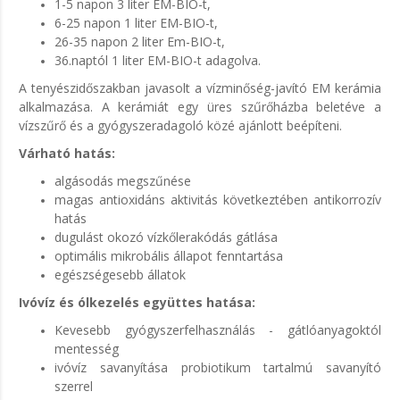
1-5 napon 3 liter EM-BIO-t,
6-25 napon 1 liter EM-BIO-t,
26-35 napon 2 liter Em-BIO-t,
36.naptól 1 liter EM-BIO-t adagolva.
A tenyészidőszakban javasolt a vízminőség-javító EM kerámia
alkalmazása. A kerámiát egy üres szűrőházba beletéve a
vízszűrő és a gyógyszeradagoló közé ajánlott beépíteni.
Várható hatás:
algásodás megszűnése
magas antioxidáns aktivitás következtében antikorrozív
hatás
dugulást okozó vízkőlerakódás gátlása
optimális mikrobális állapot fenntartása
egészségesebb állatok
Ivóvíz és ólkezelés együttes hatása:
Kevesebb gyógyszerfelhasználás - gátlóanyagoktól
mentesség
ivóvíz savanyítása probiotikum tartalmú savanyító
szerrel