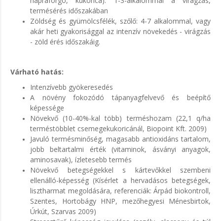
napraforgó, kukorica): 1-3-alkalommal a virágzás,
termésérés időszakában
Zöldség és gyümölcsfélék, szőlő: 4-7 alkalommal, vagy
akár heti gyakorisággal az intenzív növekedés - virágzás
- zöld érés időszakáig.
Várható hatás:
Intenzívebb gyökeresedés
A növény fokozódó tápanyagfelvevő és beépítő
képessége
Növekvő (10-40%-kal több) terméshozam (22,1 q/ha
terméstöbblet csemegekukoricánál, Biopoint Kft. 2009)
Javuló termésminőség, magasabb antioxidáns tartalom,
jobb beltartalmi érték (vitaminok, ásványi anyagok,
aminosavak), ízletesebb termés
Növekvő betegségekkel s kártevőkkel szembeni
ellenálló-képesség (Kísérlet a hervadásos betegségek,
lisztharmat megoldására, referenciák: Árpád biokontroll,
Szentes, Hortobágy HNP, mezőhegyesi Ménesbirtok,
Úrkút, Szarvas 2009)