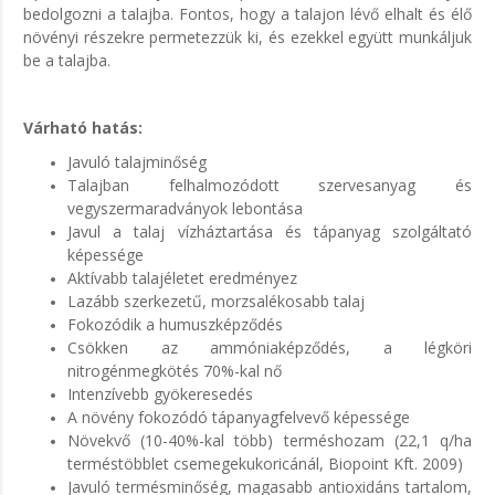
bedolgozni a talajba. Fontos, hogy a talajon lévő elhalt és élő
növényi részekre permetezzük ki, és ezekkel együtt munkáljuk
be a talajba.
Várható hatás:
Javuló talajminőség
Talajban felhalmozódott szervesanyag és
vegyszermaradványok lebontása
Javul a talaj vízháztartása és tápanyag szolgáltató
képessége
Aktívabb talajéletet eredményez
Lazább szerkezetű, morzsalékosabb talaj
Fokozódik a humuszképződés
Csökken az ammóniaképződés, a légköri
nitrogénmegkötés 70%-kal nő
Intenzívebb gyökeresedés
A növény fokozódó tápanyagfelvevő képessége
Növekvő (10-40%-kal több) terméshozam (22,1 q/ha
terméstöbblet csemegekukoricánál, Biopoint Kft. 2009)
Javuló termésminőség, magasabb antioxidáns tartalom,