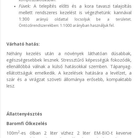
Füvek:
A telepítés előtti és a kora tavaszi talajoltás
mellett rendszeres kezelést is végezhetünk: kannával
1:300
arányú oldattal locsoljuk be a területet.
Öntözőrendszerekben: 1:1000 arányban használjuk fel.
Várható hatás:
Néhány kezelés után a növények láthatóan dúsabbak,
egészségesebbek lesznek. Stressztűrő képességük fokozódik,
ellenállóbbá válnak a külső hatásokkal szemben. Tápanyag-
ellátottságuk emelkedik. A kezelések hatására a levélzet, a
szár és a virágzat szöveti állománya erősebb, kompaktabb
lesz.
Állattenyésztés
Baromfi Ólkezelés
2
100m
-es ólban 2 liter vízhez 2 liter EM-BIO-t keverve