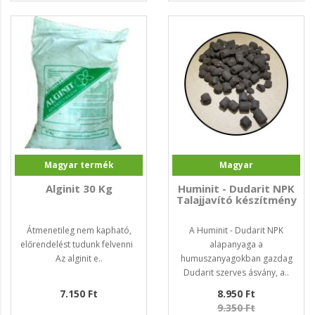
Magyar termék
Magyar
Alginit 30 Kg
Huminit - Dudarit NPK
Talajjavító készítmény
Átmenetileg nem kapható,
A Huminit - Dudarit NPK
előrendelést tudunk felvenni
alapanyaga a
Az alginit e..
humuszanyagokban gazdag
Dudarit szerves ásvány, a..
7.150 Ft
8.950 Ft
9.350 Ft