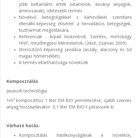
jobb beltartalmi érték (vitaminok, ásványi anyagok,
aminosavak), ízletesebb termés
Növekvő betegségekkel s kártevőkkel szembeni
ellenálló-képesség (Kísérlet a hervadásos betegségek,
lisztharmat megoldására,
Referenciák : Árpád biokontroll, Szentes, Hortobágy
HNP, mezőhegyesi Ménesbirtok, Úrkút, Szarvas 2009)
Stressztűrő képesség javulása (aszály, alacsony és túl
magas hőmérséklet)
A termés eltarthatósága növekszik
Komposztálás
Javasolt technológia:
3
1m
komposzthoz 1 liter EM-BIO permetezése, újabb szerves
anyag hozzáadásakor 0,1 liter EM-BIO-t juttassunk ki.
Várható hatás:
Komposztálás hatékonyságának a növelése,