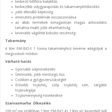
kedvező bélflóra kialakítás
kedvezőbb súlygyarapodás és takarmányértékesítés
jobb ellenálló képesség
emésztési problémák visszaszorulása
az állati termékek kimagaslóan magas antioxidáns
tartalma miatti jobb eltarthatóság
kevesebb vágóhídi kobzási veszteség
Takarmány
6 liter EM-BIO-t 1 tonna takarmányhoz keverve adagoljuk a
megszokott módon.
Várható hatás
Gyorsabb súlynövekedés
Ízletesebb, jobb minőségű hús
Csökken a gyógyszerszükséglet
Erősebb tojáshéj, szép tojáshéj szín, sárgább
tojássárgája
Tojásmennyiség növekedése
Szarvasmarha Ólkezelés
2
100 m
-nyi istállóban 2 liter EM-BIO és 2 liter víz keverékét kell