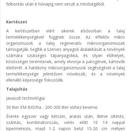
felbontás után 6 hónapig nem veszít a minőségéből.
Kertészet
A kertészetben elért sikerek elsősorban a talaj
termelékenységével függnek össze. Az effektív mikro
organizmusok a talaj regeneratív mikroorganizmusait
támogatják. Segítik a szerves anyagok átalakítását a növények
számára szükséges tápanyagokká, és olyan élőhelyet,
közösséget teremtenek, amely elvonja a patogének, kártevők
életterét. A hatékony mikroorganizmusok segítségével a talaj
termelékenysége jelentősen növekszik, és a növények
ellenálló képessége fokozódik.
Talajoltás
Javasolt technológia:
30 liter EM-BIO/ha - 200-300 liter vízhez keverve.
Évente egyszer vagy kétszer, aratás után, illetve ültetés,
szántás, kombinátorozás, vetés előtt 10 14 nappal
kipermetezni, majd 1-2 napon belül 15-20 cm mélyen