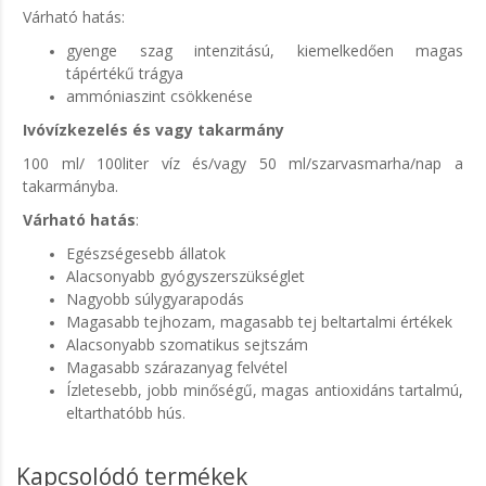
Várható hatás:
gyenge szag intenzitású, kiemelkedően magas
tápértékű trágya
ammóniaszint csökkenése
Ivóvízkezelés és vagy takarmány
100 ml/ 100liter víz és/vagy 50 ml/szarvasmarha/nap a
takarmányba.
Várható hatás
:
Egészségesebb állatok
Alacsonyabb gyógyszerszükséglet
Nagyobb súlygyarapodás
Magasabb tejhozam, magasabb tej beltartalmi értékek
Alacsonyabb szomatikus sejtszám
Magasabb szárazanyag felvétel
Ízletesebb, jobb minőségű, magas antioxidáns tartalmú,
eltarthatóbb hús
.
Kapcsolódó termékek