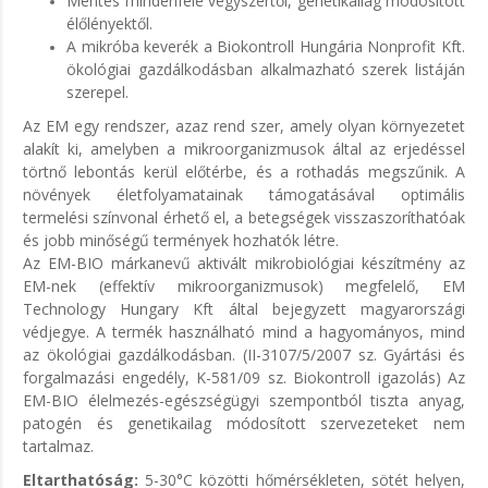
Mentes mindenféle vegyszertől, genetikailag módosított
élőlényektől.
A mikróba keverék a Biokontroll Hungária Nonprofit Kft.
ökológiai gazdálkodásban alkalmazható szerek listáján
szerepel.
Az EM egy rendszer, azaz rend szer, amely olyan környezetet
alakít ki, amelyben a mikroorganizmusok által az erjedéssel
törtnő lebontás kerül előtérbe, és a rothadás megszűnik. A
növények életfolyamatainak támogatásával optimális
termelési színvonal érhető el, a betegségek visszaszoríthatóak
és jobb minőségű termények hozhatók létre.
Az EM-BIO márkanevű aktivált mikrobiológiai készítmény az
EM-nek (effektív mikroorganizmusok) megfelelő, EM
Technology Hungary Kft által bejegyzett magyarországi
védjegye. A termék használható mind a hagyományos, mind
az ökológiai gazdálkodásban. (II-3107/5/2007 sz. Gyártási és
forgalmazási engedély, K-581/09 sz. Biokontroll igazolás) Az
EM-BIO élelmezés-egészségügyi szempontból tiszta anyag,
patogén és genetikailag módosított szervezeteket nem
tartalmaz.
Eltarthatóság:
5-30°C közötti hőmérsékleten, sötét helyen,