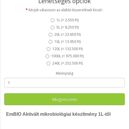
Lehetséges opciók
Kérjük válasszon az alábbi kiszerelések közül :
1L (
= 2.550 Ft
)
5L (
= 8.250 Ft
)
20L (
= 23.650 Ft
)
10L (
= 13.950 Ft
)
120L (
= 132.500 Ft
)
1000L (
= 975.000 Ft
)
240L (
= 252.500 Ft
)
Mennyiség
Megveszem
EmBIO Aktivált mikrobiológiai készítmény 1L-től