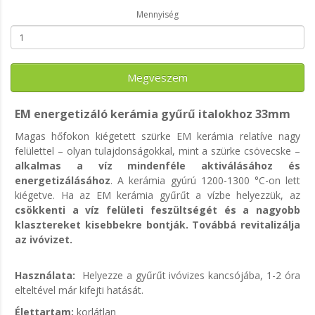
Mennyiség
Megveszem
EM energetizáló kerámia gyűrű italokhoz 33mm
Magas hőfokon kiégetett szürke EM kerámia relatíve nagy
felülettel – olyan tulajdonságokkal, mint a szürke csövecske –
alkalmas a víz mindenféle aktiválásához és
energetizálásához
. A kerámia gyúrú 1200-1300 °C-on lett
kiégetve. Ha az EM kerámia gyűrűt a vízbe helyezzük, az
csökkenti a víz felületi feszültségét és a nagyobb
klasztereket kisebbekre bontják. Továbbá revitalizálja
az ivóvizet.
Használata:
Helyezze a gyűrűt ivóvizes kancsójába, 1-2 óra
elteltével már kifejti hatását.
Élettartam:
korlátlan