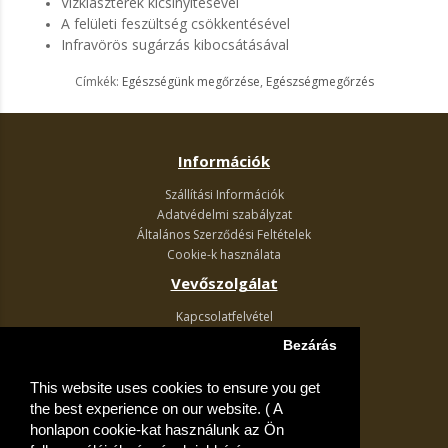
Vízklaszterek kicsinyítésével
A felületi feszültség csökkentésével
Infravörös sugárzás kibocsátásával
Címkék:
Egészségünk megőrzése
,
Egészségmegőrzés
Információk
Szállítási Információk
Adatvédelmi szabályzat
Általános Szerződési Feltételek
Cookie-k használata
Vevőszolgálat
Kapcsolatfelvétel
Termék visszaküldés
Bezárás
Egyéb információk
This website uses cookies to ensure you get
Akciós ajánlatok
the best experience on our website. ( A
Fiók
honlapon cookie-kat használunk az Ön