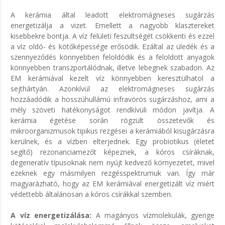
A kerámia által leadott elektromágneses sugárzás
energetizálja a vizet. Emellett a nagyobb klasztereket
kisebbekre bontja. A víz felületi feszültségét csökkenti és ezzel
a víz oldó- és kötőképessége erősödik. Ezáltal az üledék és a
szennyeződés könnyebben feloldódik és a feloldott anyagok
könnyebben transzportálódnak, illetve lebegnek szabadon. Az
EM kerámiával kezelt víz könnyebben keresztülhatol a
sejthártyán. Azonkívül az elektromágneses sugárzás
hozzáadódik a hosszúhullámú infravörös sugárzáshoz, ami a
mély szöveti hatékonyságot rendkívüli módon javítja. A
kerámia égetése során rögzült összetevők és
mikroorganizmusok tipikus rezgései a kerámiából kisugárzásra
kerülnek, és a vízben elterjednek. Egy probiotikus (életet
segítő) rezonanciamezőt képeznek, a kóros csíráknak,
degeneratív típusoknak nem nyújt kedvező környezetet, mivel
ezeknek egy másmilyen rezgésspektrumuk van. Így már
magyarázható, hogy az EM kerámiával energetizált víz miért
védettebb általánosan a kóros csírákkal szemben.
A víz energetizálása:
A magányos vízmolekulák, gyenge