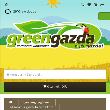
29
°C
few clouds
0 termék - 0 Ft
Egészségmegőrzés
EM Kerámia gyűrű italhoz 33mm