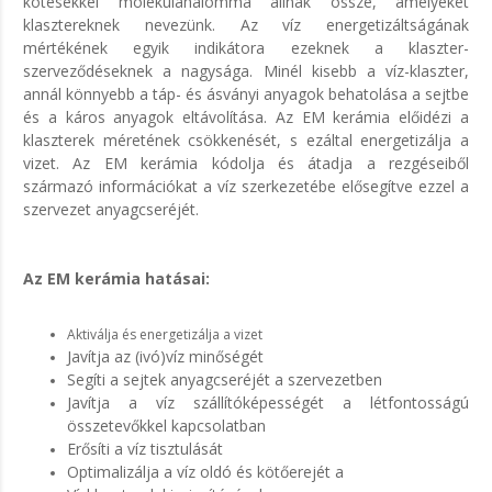
kötésekkel molekulahalommá állnak össze, amelyeket
klasztereknek nevezünk. Az víz energetizáltságának
mértékének egyik indikátora ezeknek a klaszter-
szerveződéseknek a nagysága. Minél kisebb a víz-klaszter,
annál könnyebb a táp- és ásványi anyagok behatolása a sejtbe
és a káros anyagok eltávolítása. Az EM kerámia előidézi a
klaszterek méretének csökkenését, s ezáltal energetizálja a
vizet. Az EM kerámia kódolja és átadja a rezgéseiből
származó információkat a víz szerkezetébe elősegítve ezzel a
szervezet anyagcseréjét.
Az EM kerámia hatásai:
Aktiválja és energetizálja a vizet
Javítja az (ivó)víz minőségét
Segíti a sejtek anyagcseréjét a szervezetben
Javítja a víz szállítóképességét a létfontosságú
összetevőkkel kapcsolatban
Erősíti a víz tisztulását
Optimalizálja a víz oldó és kötőerejét a