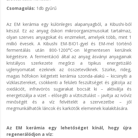
Csomagolás:
1db gyűrű
Az EM kerámia egy különleges alapanyagból, a Kibushi-ból
készül. Ez az anyag őskori mikroorganizmusokat tartalmaz,
olyan szerves anyagokat és enzimeket, amelyek több, mint 1
millió évesek. A Kibushi EM-BIO1-gyel és EM-mel történő
fermentálás után 800-1200°C-on légmentesen kerülnek
kiégetésre. A fermentáció által az anyag ásványi anyagainak
kristályos szerkezete megőrzi a tipikus energetizáló
ujjlenyomatait ezeknek az összetevőknek. Szürke, rideg,
magas hőfokon kiégetett kerámia szonda-alakú – kicsinyíti a
vízklasztereket, csökkenti a felületi feszültséget és gátolja az
oxidációt, infravörös sugarakat bocsát ki – aktiválja és
energetizálja a vizet – elősegíti a víztisztulást – javítja az ivóvíz
minőségét és a víz felvételét a szervezetbe – jól
megmunkálhatók láncok és karkötők elemeinek kialakítására.
Az EM kerámia egy lehetőséget kínál, hogy újra
regenerálódjon a víz: