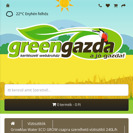
22
°C
Enyhén felhős
0 termék - 0 Ft
Víztisztítók
GrowMax Water ECO GROW csapra szerelhető víztisztító 240L/h