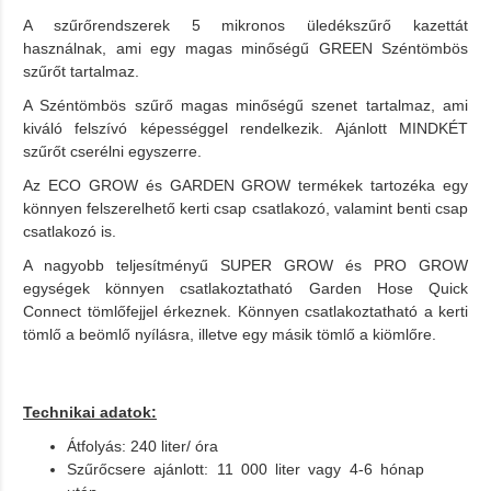
A szűrőrendszerek 5 mikronos üledékszűrő kazettát
használnak, ami egy magas minőségű GREEN Széntömbös
szűrőt tartalmaz.
A Széntömbös szűrő magas minőségű szenet tartalmaz, ami
kiváló felszívó képességgel rendelkezik. Ajánlott MINDKÉT
szűrőt cserélni egyszerre.
Az ECO GROW és GARDEN GROW termékek tartozéka egy
könnyen felszerelhető kerti csap csatlakozó, valamint benti csap
csatlakozó is.
A nagyobb teljesítményű SUPER GROW és PRO GROW
egységek könnyen csatlakoztatható Garden Hose Quick
Connect tömlőfejjel érkeznek. Könnyen csatlakoztatható a kerti
tömlő a beömlő nyílásra, illetve egy másik tömlő a kiömlőre.
Technikai adatok:
Átfolyás: 240 liter/ óra
Szűrőcsere ajánlott: 11 000 liter vagy 4-6 hónap