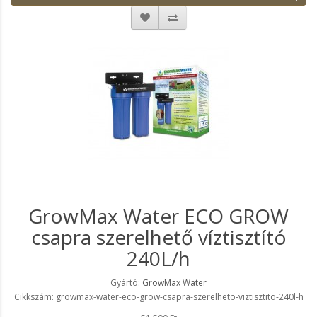
GrowMax Water ECO GROW
csapra szerelhető víztisztító
240L/h
Gyártó:
GrowMax Water
Cikkszám: growmax-water-eco-grow-csapra-szerelheto-viztisztito-240l-h