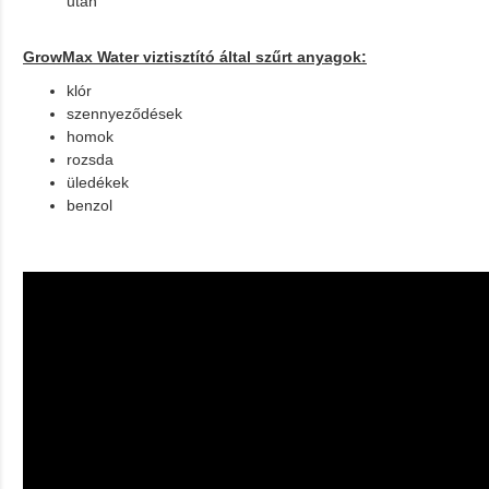
után
GrowMax Water viztisztító által szűrt anyagok:
klór
szennyeződések
homok
rozsda
üledékek
benzol