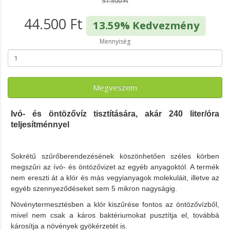
51.500 Ft
44.500 Ft
13.59% Kedvezmény
Mennyiség
Megveszem
Ivó- és öntözővíz tisztítására, akár 240 liter/óra
teljesítménnyel
Sokrétű szűrőberendezésének köszönhetően széles körben
megszűri az ívó- és öntözővizet az egyéb anyagoktól. A termék
nem ereszti át a klór és más vegyianyagok molekuláit, illetve az
egyéb szennyeződéseket sem 5 mikron nagyságig.
Növénytermesztésben a klór kiszűrése fontos az öntözővízből,
mivel nem csak a káros baktériumokat pusztítja el, továbbá
károsítja a növények gyökérzetét is.