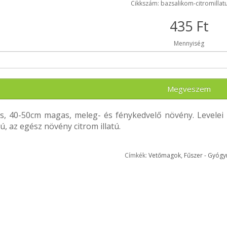
Cikkszám: bazsalikom-citromillat
435 Ft
Mennyiség
Megveszem
s, 40-50cm magas, meleg- és fénykedvelő növény. Levelei 
, az egész növény citrom illatú.
Címkék:
Vetőmagok
,
Fűszer - Gyóg