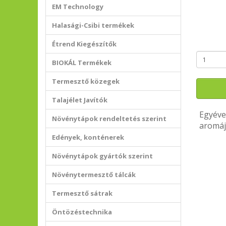
EM Technology
Halasági-Csibi termékek
Étrend Kiegészítők
BIOKÁL Termékek
Termesztő közegek
Talajélet Javítók
Egyéve
Növénytápok rendeltetés szerint
aromájú
Edények, konténerek
Növénytápok gyártók szerint
Növénytermesztő tálcák
Termesztő sátrak
Öntözéstechnika