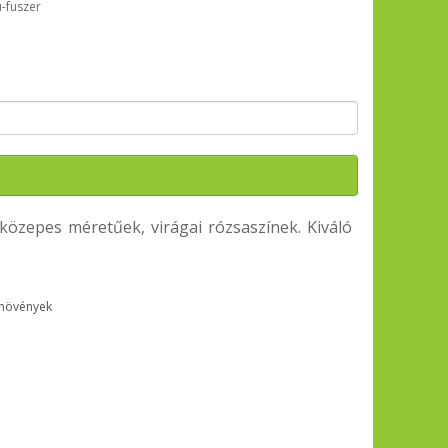
u-fuszer
közepes méretűek, virágai rózsaszínek. Kiváló
ynövények