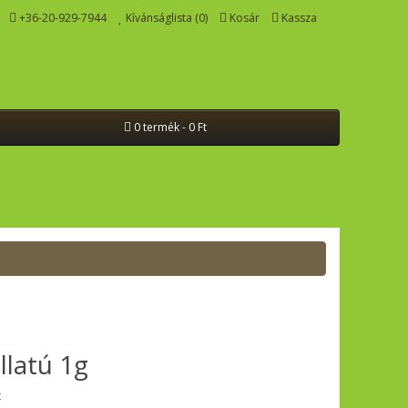
+36-20-929-7944
Kívánságlista (0)
Kosár
Kassza
0 termék - 0 Ft
llatú 1g
t