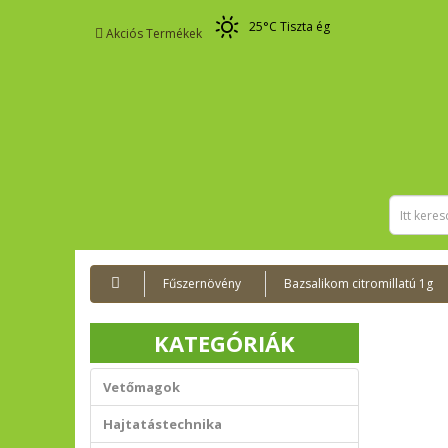
25
°C
Tiszta ég
Akciós Termékek
Fűszernövény
Bazsalikom citromillatú 1g
KATEGÓRIÁK
Vetőmagok
Hajtatástechnika