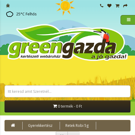
25
°C
Felhős
0 termék - 0 Ft
Gyerekkertész
Retek Robi 5g