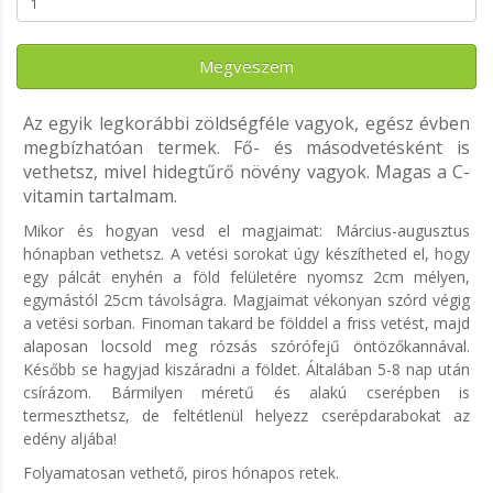
Megveszem
Az egyik legkorábbi zöldségféle vagyok, egész évben
megbízhatóan termek. Fő- és másodvetésként is
vethetsz, mivel hidegtűrő növény vagyok. Magas a C-
vitamin tartalmam.
Mikor és hogyan vesd el magjaimat: Március-augusztus
hónapban vethetsz. A vetési sorokat úgy készítheted el, hogy
egy pálcát enyhén a föld felületére nyomsz 2cm mélyen,
egymástól 25cm távolságra. Magjaimat vékonyan szórd végig
a vetési sorban. Finoman takard be földdel a friss vetést, majd
alaposan locsold meg rózsás szórófejű öntözőkannával.
Később se hagyjad kiszáradni a földet. Általában 5-8 nap után
csírázom. Bármilyen méretű és alakú cserépben is
termeszthetsz, de feltétlenül helyezz cserépdarabokat az
edény aljába!
Folyamatosan vethető, piros hónapos retek.