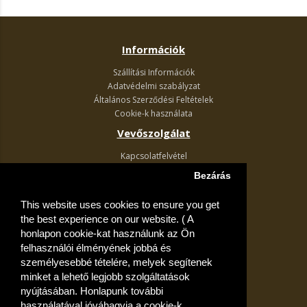
Információk
Szállítási Információk
Adatvédelmi szabályzat
Általános Szerződési Feltételek
Cookie-k használata
Vevőszolgálat
Kapcsolatfelvétel
Termék visszaküldés
Bezárás
Egyéb információk
This website uses cookies to ensure you get
Akciós ajánlatok
the best experience on our website. ( A
Fiók
honlapon cookie-kat használunk az Ön
felhasználói élményének jobbá és
Kívánságlista
személyesebbé tételére, melyek segítenek
minket a lehető legjobb szolgáltatások
nyújtásában. Honlapunk további
használatával jóváhagyja a cookie-k