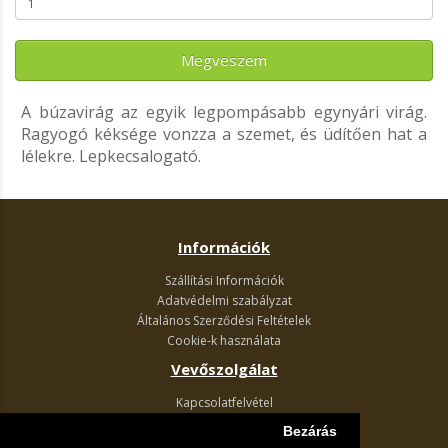
Megveszem
A búzavirág az egyik legpompásabb egynyári virág.
Ragyogó kéksége vonzza a szemet, és üdítően hat a
lélekre. Lepkecsalogató.
Információk
Szállítási Információk
Adatvédelmi szabályzat
Általános Szerződési Feltételek
Cookie-k használata
Vevőszolgálat
Kapcsolatfelvétel
Termék visszaküldés
Bezárás