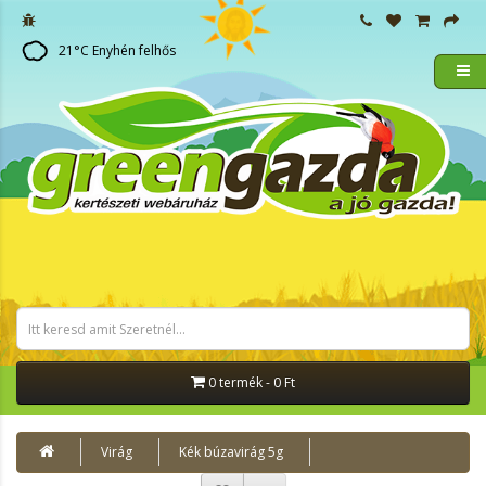
21
°C
Enyhén felhős
0 termék - 0 Ft
Virág
Kék búzavirág 5g