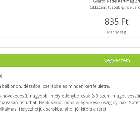
Gyártó:
Rédei Kertimag Zr
Cikkszám: tuzbab-piros-varo
835 Ft
Mennyiség
Megveszem
I
a balkonon, dézsába, cserépbe és minden kertfelületre.
es növekedésű, nagyobb, mély edénybe csak 2-3 szem magot vessünk
agasan felfuthat. Élénk színű, piros virágai késő őszig nyílnak. Sö
 alkalmas. Helyezhetjük sarokba, ahol jól kitölti a teret.