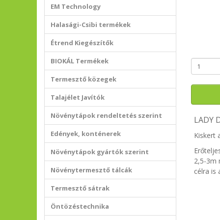
EM Technology
Halasági-Csibi termékek
Étrend Kiegészítők
BIOKÁL Termékek
Termesztő közegek
Talajélet Javítók
Növénytápok rendeltetés szerint
LADY D
Edények, konténerek
Kiskert 
Erőtelj
Növénytápok gyártók szerint
2,5-3m m
Növénytermesztő tálcák
célra is
Termesztő sátrak
Öntözéstechnika