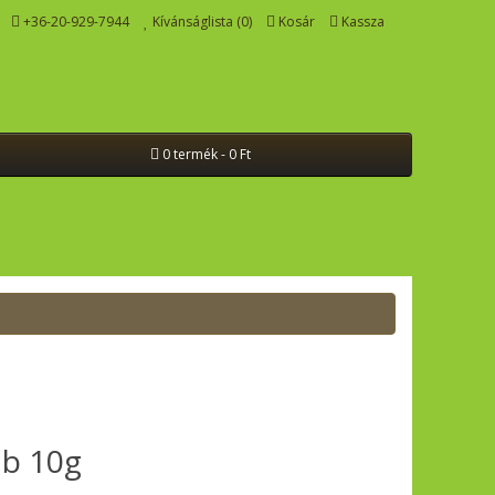
+36-20-929-7944
Kívánságlista (0)
Kosár
Kassza
0 termék - 0 Ft
ab 10g