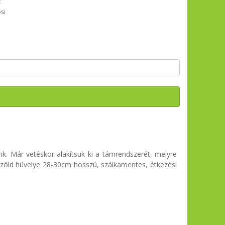
t
si
. Már vetéskor alakítsuk ki a támrendszerét, melyre
tétzöld hüvelye 28-30cm hosszú, szálkamentes, étkezési