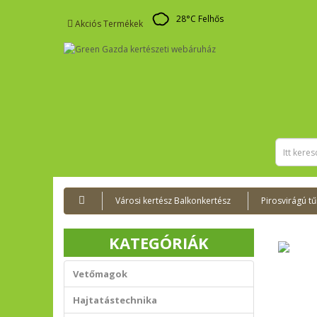
28
°C
Felhős
Akciós Termékek
Városi kertész Balkonkertész
Pirosvirágú t
KATEGÓRIÁK
Vetőmagok
Hajtatástechnika