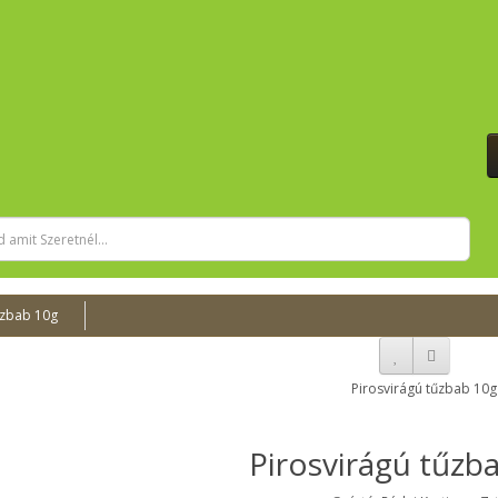
űzbab 10g
Pirosvirágú tűzb