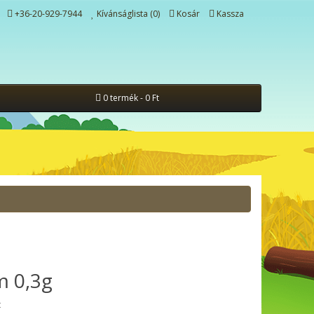
+36-20-929-7944
Kívánságlista (0)
Kosár
Kassza
0 termék - 0 Ft
m 0,3g
t