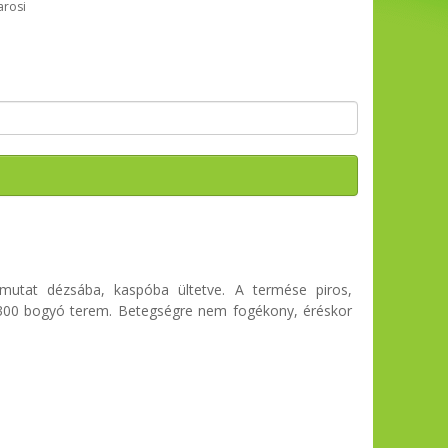
arosi
mutat dézsába, kaspóba ültetve. A termése piros,
 300 bogyó terem. Betegségre nem fogékony, éréskor