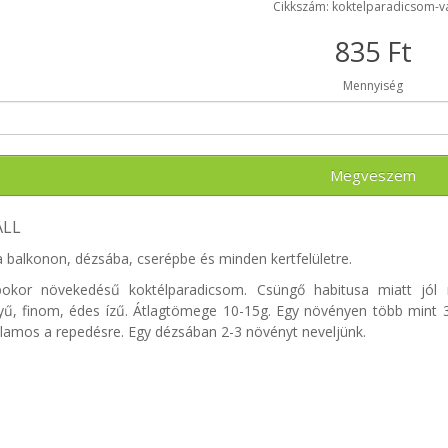
Cikkszám: koktelparadicsom-v
835 Ft
Mennyiség
Megveszem
LL
a balkonon, dézsába, cserépbe és minden kertfelületre.
bokor növekedésű koktélparadicsom. Csüngő habitusa miatt jól 
ű, finom, édes ízű. Átlagtömege 10-15g. Egy növényen több mint
lamos a repedésre. Egy dézsában 2-3 növényt neveljünk.