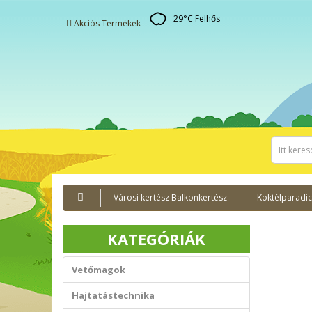
29
°C
Felhős
Akciós Termékek
Városi kertész Balkonkertész
Koktélparadi
KATEGÓRIÁK
Vetőmagok
Hajtatástechnika