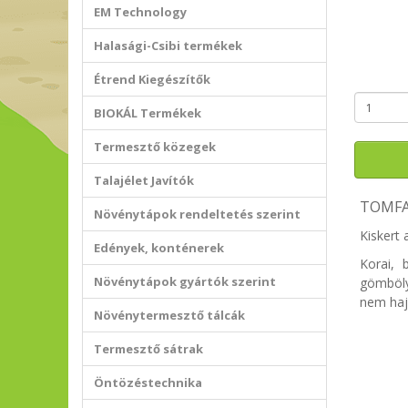
EM Technology
Halasági-Csibi termékek
Étrend Kiegészítők
BIOKÁL Termékek
Termesztő közegek
Talajélet Javítók
TOMFA
Növénytápok rendeltetés szerint
Kiskert 
Edények, konténerek
Korai, 
Növénytápok gyártók szerint
gömböly
nem haj
Növénytermesztő tálcák
Termesztő sátrak
Öntözéstechnika