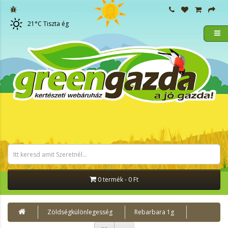
21
°C
Tiszta ég
0 termék - 0 Ft
Zöldségkülönlegesség
Rebarbara 1g