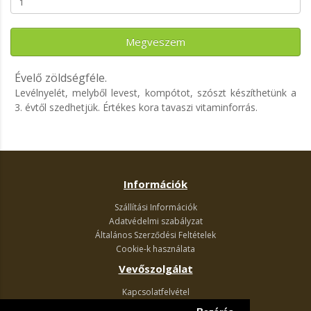
Megveszem
Évelő zöldségféle.
Levélnyelét, melyből levest, kompótot, szószt készíthetünk a
3. évtől szedhetjük. Értékes kora tavaszi vitaminforrás.
Információk
Szállítási Információk
Adatvédelmi szabályzat
Általános Szerződési Feltételek
Cookie-k használata
Vevőszolgálat
Kapcsolatfelvétel
Termék visszaküldés