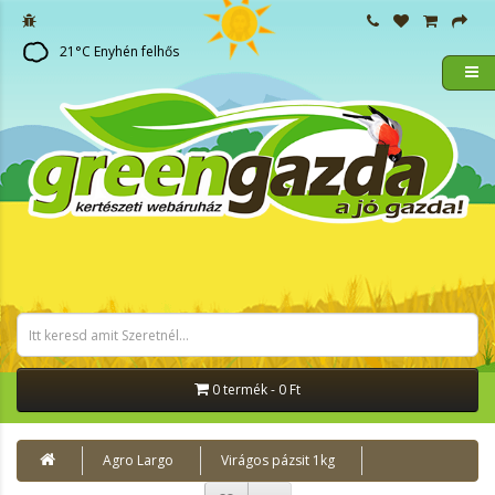
21
°C
Enyhén felhős
0 termék - 0 Ft
Agro Largo
Virágos pázsit 1kg