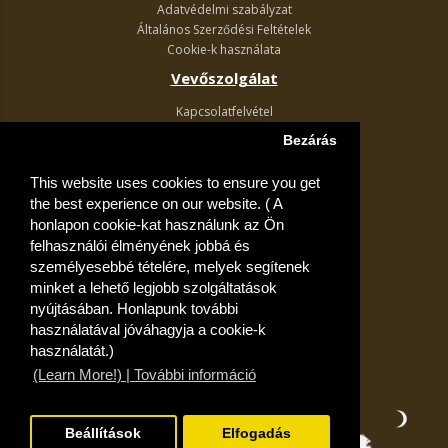
Adatvédelmi szabályzat
Általános Szerződési Feltételek
Cookie-k használata
Vevőszolgálat
Kapcsolatfelvétel
Termék visszaküldés
Bezárás
Egyéb információk
This website uses cookies to ensure you get
Akciós ajánlatok
the best experience on our website. ( A
Fiók
honlapon cookie-kat használunk az Ön
felhasználói élményének jobbá és
Kívánságlista
személyesebbé tételére, melyek segítenek
minket a lehető legjobb szolgáltatások
nyújtásában. Honlapunk további
használatával jóváhagyja a cookie-k
használatát.)
(Learn More!) | További információ
Beállítások
Elfogadás