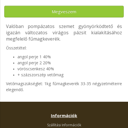
Megveszem
Valóban pompázatos szemet gyönyörködtető és
igazán változatos virágos pázsit kialakításához
megfelelő fűmagkeverék.
Összetétel:
angol perje 1 40%
angol perje 2 20%
vöröscsenkesz 40%
+ százszorszép vetőmag
Vetőmagszükséglet: 1kg fűmagkeverék 33-35 négyzetméterre
elegendő.
Információk
Szállítási Információk