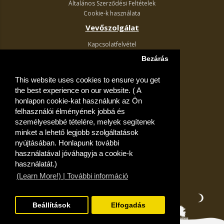
Általános Szerződési Feltételek
Cookie-k használata
Vevőszolgálat
Kapcsolatfelvétel
Termék visszaküldés
Bezárás
Egyéb információk
This website uses cookies to ensure you get
Akciós ajánlatok
the best experience on our website. ( A
Fiók
honlapon cookie-kat használunk az Ön
felhasználói élményének jobbá és
Kívánságlista
személyesebbé tételére, melyek segítenek
minket a lehető legjobb szolgáltatások
nyújtásában. Honlapunk további
használatával jóváhagyja a cookie-k
használatát.)
(Learn More!) | További információ
Beállítások
Elfogadás