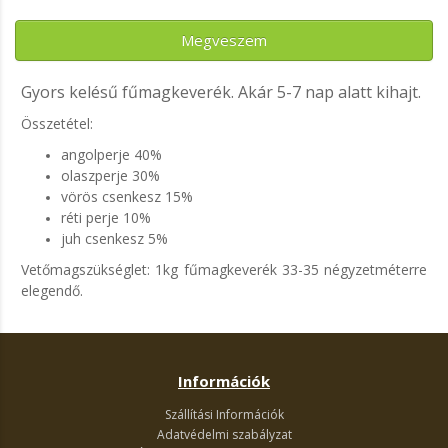
Megveszem
Gyors kelésű fűmagkeverék. Akár 5-7 nap alatt kihajt.
Összetétel:
angolperje 40%
olaszperje 30%
vörös csenkesz 15%
réti perje 10%
juh csenkesz 5%
Vetőmagszükséglet: 1kg fűmagkeverék 33-35 négyzetméterre
elegendő.
Információk
Szállítási Információk
Adatvédelmi szabályzat