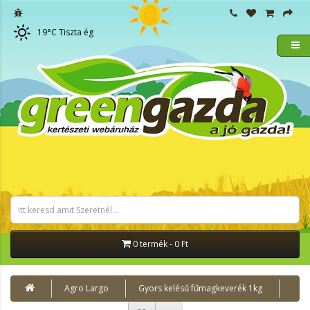
19
°C
Tiszta ég
0 termék - 0 Ft
Agro Largo
Gyors kelésű fűmagkeverék 1kg