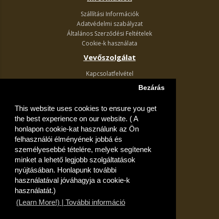
Szállítási Információk
Adatvédelmi szabályzat
Általános Szerződési Feltételek
Cookie-k használata
Vevőszolgálat
Kapcsolatfelvétel
Termék visszaküldés
Bezárás
Egyéb információk
This website uses cookies to ensure you get
Akciós ajánlatok
the best experience on our website. ( A
Fiók
honlapon cookie-kat használunk az Ön
felhasználói élményének jobbá és
Kívánságlista
személyesebbé tételére, melyek segítenek
minket a lehető legjobb szolgáltatások
nyújtásában. Honlapunk további
használatával jóváhagyja a cookie-k
használatát.)
(Learn More!) | További információ