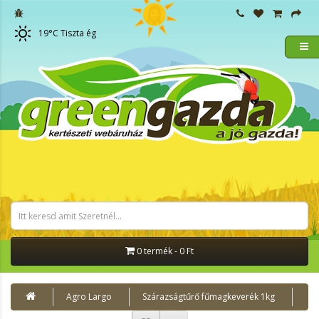
19
°C
Tiszta ég
0 termék - 0 Ft
Agro Largo
Szárazságtűrő fűmagkeverék 1kg