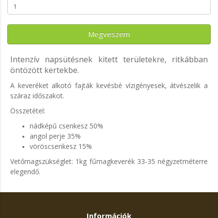
Megveszem
Intenzív napsütésnek kitett területekre, ritkábban
öntözött kertekbe.
A keveréket alkotó fajták kevésbé vízigényesek, átvészelik a
száraz időszakot.
Összetétel:
nádképű csenkesz 50%
angol perje 35%
vöröscsenkesz 15%
Vetőmagszükséglet: 1kg fűmagkeverék 33-35 négyzetméterre
elegendő.
Információk