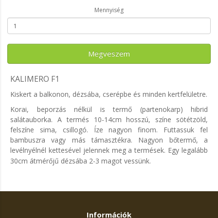
Mennyiség
Megveszem
KALIMERO F1
Kiskert a balkonon, dézsába, cserépbe és minden kertfelületre.
Korai, beporzás nélkül is termő (partenokarp) hibrid
salátauborka. A termés 10-14cm hosszú, színe sötétzöld,
felszíne sima, csillogó. Íze nagyon finom. Futtassuk fel
bambuszra vagy más támasztékra. Nagyon bőtermő, a
levélnyélnél kettesével jelennek meg a termések. Egy legalább
30cm átmérőjű dézsába 2-3 magot vessünk.
Információk