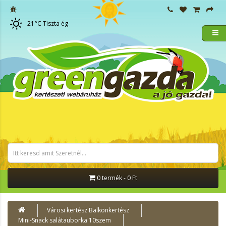
21
°C
Tiszta ég
0 termék - 0 Ft
Városi kertész Balkonkertész
Mini-Snack salátauborka 10szem