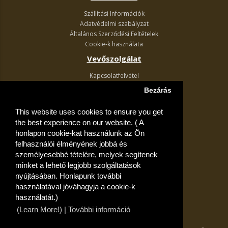
Szállítási Információk
Adatvédelmi szabályzat
Általános Szerződési Feltételek
Cookie-k használata
Vevőszolgálat
Kapcsolatfelvétel
Termék visszaküldés
Bezárás
Egyéb információk
This website uses cookies to ensure you get
Akciós ajánlatok
the best experience on our website. ( A
Fiók
honlapon cookie-kat használunk az Ön
felhasználói élményének jobbá és
Kívánságlista
személyesebbé tételére, melyek segítenek
minket a lehető legjobb szolgáltatások
nyújtásában. Honlapunk további
használatával jóváhagyja a cookie-k
használatát.)
(Learn More!) | További információ