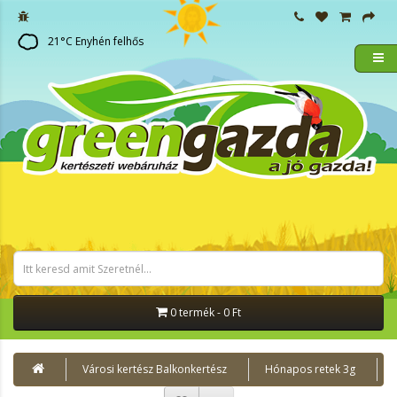
21
°C
Enyhén felhős
0 termék - 0 Ft
Városi kertész Balkonkertész
Hónapos retek 3g