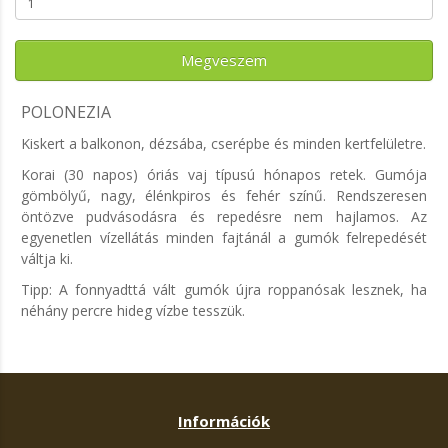
Megveszem
POLONEZIA
Kiskert a balkonon, dézsába, cserépbe és minden kertfelületre.
Korai (30 napos) óriás vaj típusú hónapos retek. Gumója
gömbölyű, nagy, élénkpiros és fehér színű. Rendszeresen
öntözve pudvásodásra és repedésre nem hajlamos. Az
egyenetlen vízellátás minden fajtánál a gumók felrepedését
váltja ki.
Tipp: A fonnyadttá vált gumók újra roppanósak lesznek, ha
néhány percre hideg vízbe tesszük.
Információk