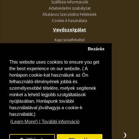
Szállítási Információk
Adatvédelmi szabályzat
Általános Szerződési Feltételek
Cookie-k használata
Vevőszolgálat
Kapcsolatfelvétel
Termék visszaküldés
Bezárás
Egyéb információk
This website uses cookies to ensure you get
Akciós ajánlatok
the best experience on our website. ( A
Fiók
honlapon cookie-kat használunk az Ön
felhasználói élményének jobbá és
Kívánságlista
személyesebbé tételére, melyek segítenek
minket a lehető legjobb szolgáltatások
nyújtásában. Honlapunk további
használatával jóváhagyja a cookie-k
használatát.)
(Learn More!) | További információ