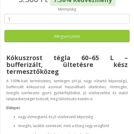
Mennyiség
Megveszem
Kókuszrost tégla 60–65 L –
bufferizált, ültetésre kész
termesztőközeg
A 100%-ban természetes, semleges pH-jú, nagy víztartó képességű,
bufferizált kókuszrost azonnal használható ültetéshez. Homogén,
levegős szerkezete gyors gyökérfejlődést, jó vízelvezetést és stabil
talajnedvességet biztosít, még túlöntözés esetén is.
Előnyei:
nagy vízmegtartó és jó vízelvezető képesség
levegős, lazább szerkezet, mint a tőzeg vagy virágföld