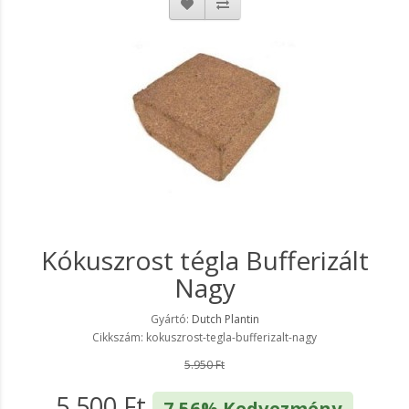
Kókuszrost tégla Bufferizált
Nagy
Gyártó:
Dutch Plantin
Cikkszám: kokuszrost-tegla-bufferizalt-nagy
5.950 Ft
5.500 Ft
7.56% Kedvezmény