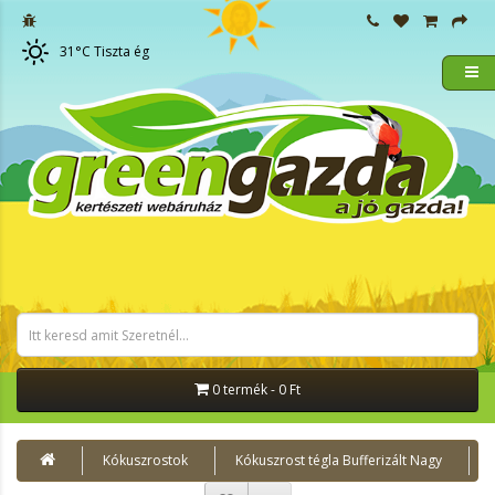
31
°C
Tiszta ég
0 termék - 0 Ft
Kókuszrostok
Kókuszrost tégla Bufferizált Nagy