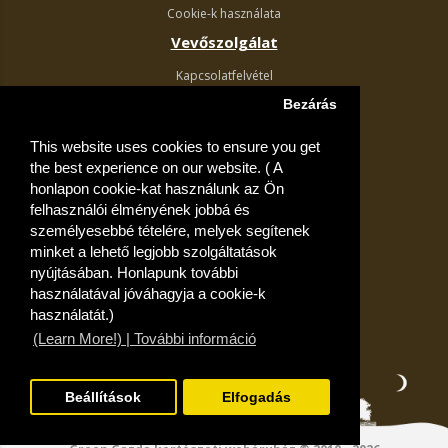
Cookie-k használata
Vevőszolgálat
Kapcsolatfelvétel
Termék visszaküldés
Bezárás
Egyéb információk
This website uses cookies to ensure you get
Akciós ajánlatok
the best experience on our website. ( A
Fiók
honlapon cookie-kat használunk az Ön
felhasználói élményének jobbá és
Kívánságlista
személyesebbé tételére, melyek segítenek
minket a lehető legjobb szolgáltatások
nyújtásában. Honlapunk további
használatával jóváhagyja a cookie-k
használatát.)
(Learn More!) | További információ
Beállítások
Elfogadás