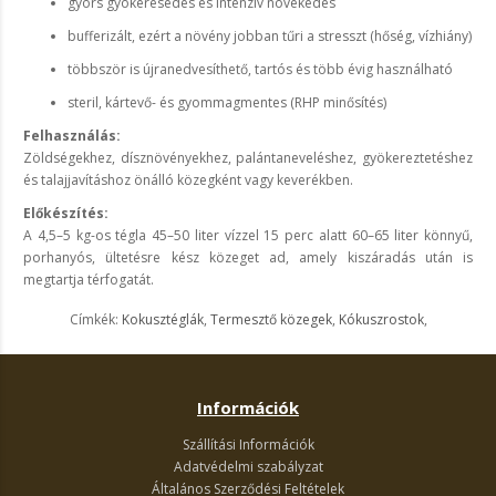
gyors gyökeresedés és intenzív növekedés
bufferizált, ezért a növény jobban tűri a stresszt (hőség, vízhiány)
többször is újranedvesíthető, tartós és több évig használható
steril, kártevő- és gyommagmentes (RHP minősítés)
Felhasználás:
Zöldségekhez, dísznövényekhez, palántaneveléshez, gyökereztetéshez
és talajjavításhoz önálló közegként vagy keverékben.
Előkészítés:
A 4,5–5 kg-os tégla 45–50 liter vízzel 15 perc alatt 60–65 liter könnyű,
porhanyós, ültetésre kész közeget ad, amely kiszáradás után is
megtartja térfogatát.
Címkék:
Kokusztéglák
,
Termesztő közegek
,
Kókuszrostok
,
Információk
Szállítási Információk
Adatvédelmi szabályzat
Általános Szerződési Feltételek