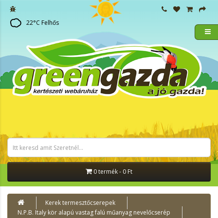
22
°C
Felhős
0 termék - 0 Ft
Kerek termesztőcserepek
N.P.B. Italy kör alapú vastag falú műanyag nevelőcserép