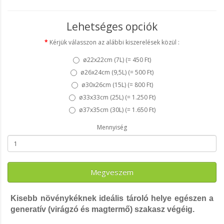
Lehetséges opciók
Kérjük válasszon az alábbi kiszerelések közül :
ø22x22cm (7L) (
= 450 Ft
)
ø26x24cm (9,5L) (
= 500 Ft
)
ø30x26cm (15L) (
= 800 Ft
)
ø33x33cm (25L) (
= 1.250 Ft
)
ø37x35cm (30L) (
= 1.650 Ft
)
Mennyiség
Megveszem
Kisebb növénykéknek ideális tároló helye egészen a
generatív (virágzó és magtermő) szakasz végéig.