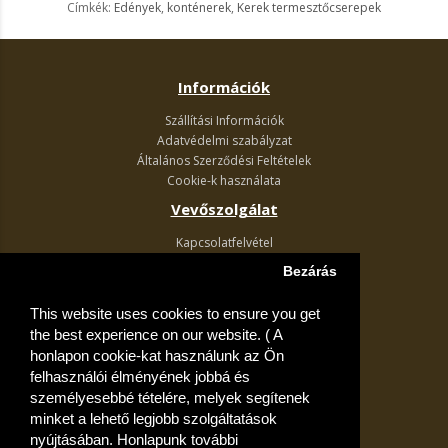
Címkék:
Edények
,
konténerek
,
Kerek termesztőcserepek
Információk
Szállítási Információk
Adatvédelmi szabályzat
Általános Szerződési Feltételek
Cookie-k használata
Vevőszolgálat
Kapcsolatfelvétel
Termék visszaküldés
Bezárás
Egyéb információk
This website uses cookies to ensure you get
Akciós ajánlatok
the best experience on our website. ( A
Fiók
honlapon cookie-kat használunk az Ön
felhasználói élményének jobbá és
Kívánságlista
személyesebbé tételére, melyek segítenek
minket a lehető legjobb szolgáltatások
nyújtásában. Honlapunk további