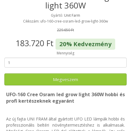
light 360W
Gyártó:
Unit Farm
Cikkszám: ufo-160-cree-osram-led-grow-light-360w
229.650 Ft
183.720 Ft
20% Kedvezmény
Mennyiség
Megveszem
UFO-160 Cree Osram led grow light 360W hobbi és
profi kertészeknek egyaránt
Az új fajta UNI FRAM által gyártott UFO LED lámpák hobbi és
professzionális beltéri növénytermesztéshez is alkalmasak.