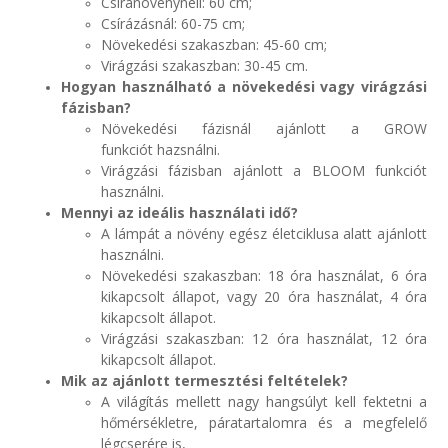
Csíranövénynéll: 60 cm;
Csírázásnál: 60-75 cm;
Növekedési szakaszban: 45-60 cm;
Virágzási szakaszban: 30-45 cm.
Hogyan használható a növekedési vagy virágzási
fázisban?
Növekedési fázisnál ajánlott a GROW
funkciót hazsnálni.
Virágzási fázisban ajánlott a BLOOM funkciót
használni.
Mennyi az ideális használati idő?
A lámpát a növény egész életciklusa alatt ajánlott
használni.
Növekedési szakaszban: 18 óra használat, 6 óra
kikapcsolt állapot, vagy 20 óra használat, 4 óra
kikapcsolt állapot.
Virágzási szakaszban: 12 óra használat, 12 óra
kikapcsolt állapot.
Mik az ajánlott termesztési feltételek?
A világítás mellett nagy hangsúlyt kell fektetni a
hőmérsékletre, páratartalomra és a megfelelő
légcserére is,