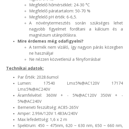
Megfelelő hőmérséklet: 24-30 °C
Megfelelő páratartalom: 50-70 %
Megfelelő pH érték: 6-6,5.
A növénytermesztés során szükséges lehet
nagyobb figyelmet fordítani a kálcium és a
magnézium utánpótlásra.
Mire érdemes még odafigyelni?
A termék nem vízáló, így nagyon párás közegben
ne használja!
Ne nézzen közvetlenül a fényforrásba!
Technikai adatok:
Par Érték: 2028.6umol
Lumen: 17540 Lm±5%@AC120V 17174
Lm±5%@AC240V
Áramfelvétel: 360W + - 5%@AC120V 350W + -
5%@AC240V
Bemeneti feszültség: AC85-265V
Amper: 2.99A/120V 1.483A/240V
Max lefedettség: 1,6 x 2 m
Spektrum: 450 ~ 475nm, 620 ~ 630 nm, 650 ~ 660 nm,