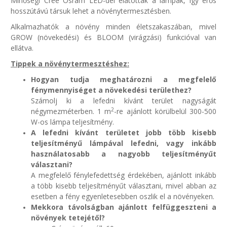
Minőségi Cree Osram LED-del elátottak a lámpák, így erős
hosszútávú társuk lehet a növénytermesztésben.
Alkalmazhatók a növény minden életszakaszában, mivel
GROW (növekedési) és BLOOM (virágzási) funkcióval van
ellátva.
Tippek a növénytermesztéshez:
Hogyan tudja meghatározni a megfelelő
fénymennyiséget a növekedési területhez?
Számolj ki a lefedni kívánt terület nagyságát
2
négymezméterben. 1 m
-re ajánlott körülbelül 300-500
W-os lámpa teljesítmény.
A lefedni kívánt területet jobb több kisebb
teljesítményű lámpával lefedni, vagy inkább
használatosabb a nagyobb teljesítményűt
választani?
A megfelelő fénylefedettség érdekében, ajánlott inkább
a több kisebb teljesítményűt választani, mivel abban az
esetben a fény egyenletesebben oszlik el a növényeken.
Mekkora távolságban ajánlott felfüggeszteni a
növények tetejétől?