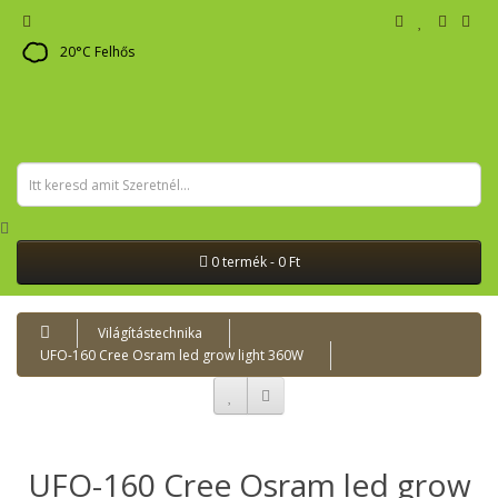
20
°C
Felhős
0 termék - 0 Ft
Világítástechnika
UFO-160 Cree Osram led grow light 360W
UFO-160 Cree Osram led grow