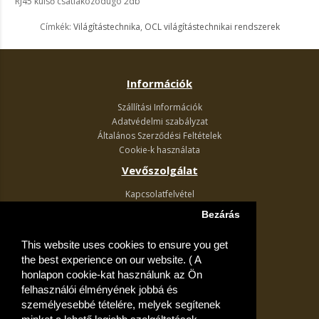
RJ45 külső csatlakozódugó 2db
Címkék:
Világítástechnika
,
OCL világítástechnikai rendszerek
Információk
Szállítási Információk
Adatvédelmi szabályzat
Általános Szerződési Feltételek
Cookie-k használata
Vevőszolgálat
Kapcsolatfelvétel
Termék visszaküldés
Bezárás
Egyéb információk
This website uses cookies to ensure you get
Akciós ajánlatok
the best experience on our website. ( A
Fiók
honlapon cookie-kat használunk az Ön
felhasználói élményének jobbá és
Kívánságlista
személyesebbé tételére, melyek segítenek