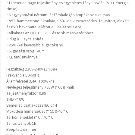
• Hihetetlen nagy teljesítmény és egyenletes fényeloszlás (A ++ energia
címke)
• Nagynyomású nátrium- és fémhalogénlámpákhoz alkalmas
• V53 hammertone / konkáv, 96% -os visszaverődés, feljavított, eloxált
és PVD bevonattal ellátott AL 99.99 reflektor
• Alkalmas az OCL DLC-1.1 és több más vezérlőhöz
• Plug & Play telepítés
• 25% -kal kevesebb sugárzási hő
• Sugárzási szög 140 °
• CE tanúsítvánnyal
Feszültség 230V-240V (± 10%)
Frekvencia 50-60Hz
Áramfelvétel 3,4A (100% -nál)
Névleges teljesítmény 785W (100% -nál)
Teljesítményfaktor 0,99
THD <10%
Bemeneti csatlakozás IEC C14
Működési hőmérséklet (° C): 0-40 ° C
Térhőmérséklet (° C): 70 ° C
Tanúsítványok CE
Beépített dimmer