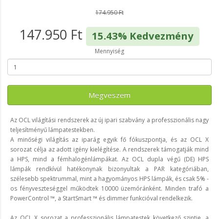
174.950 Ft
147.950 Ft
15.43% Kedvezmény
Mennyiség
Megveszem
Az OCL világítási rendszerek az új ipari szabvány a professzionális nagy
teljesítményű lámpatestekben.
A minőségi világítás az iparág egyik fő fókuszpontja, és az OCL X
sorozat célja az adott igény kielégítése. A rendszerek támogatják mind
a HPS, mind a fémhalogénlámpákat. Az OCL dupla végű (DE) HPS
lámpák rendkívül hatékonynak bizonyultak a PAR kategóriában,
szélesebb spektrummal, mint a hagyományos HPS lámpák, és csak 5% -
os fényveszteséggel működtek 10000 üzemóránként. Minden trafó a
PowerControl ™, a StartSmart ™ és dimmer funkcióval rendelkezik.
Az OCL X sorozat a professzionális lámpatestek következő szintje, a