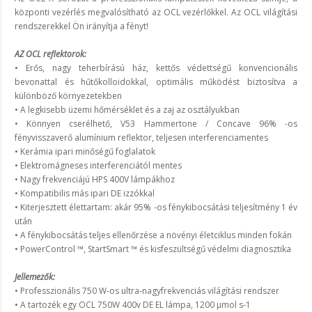
központi vezérlés megvalósítható az OCL vezérlőkkel. Az OCL világítási
rendszerekkel Ön irányítja a fényt!
AZ OCL reflektorok:
• Erős, nagy teherbírású ház, kettős védettségű konvencionális
bevonattal és hűtőkolloidokkal, optimális működést biztosítva a
különböző környezetekben
• A legkisebb üzemi hőmérséklet és a zaj az osztályukban
• Könnyen cserélhető, V53 Hammertone / Concave 96% -os
fényvisszaverő alumínium reflektor, teljesen interferenciamentes
• Kerámia ipari minőségű foglalatok
• Elektromágneses interferenciától mentes
• Nagy frekvenciájú HPS 400V lámpákhoz
• Kompatibilis más ipari DE izzókkal
• Kiterjesztett élettartam: akár 95% -os fénykibocsátási teljesítmény 1 év
után
• A fénykibocsátás teljes ellenőrzése a növényi életciklus minden fokán
• PowerControl ™, StartSmart ™ és kisfeszültségű védelmi diagnosztika
Jellemezők:
• Professzionális 750 W-os ultra-nagyfrekvenciás világítási rendszer
• A tartozék egy OCL 750W 400v DE EL lámpa, 1200 µmol s-1