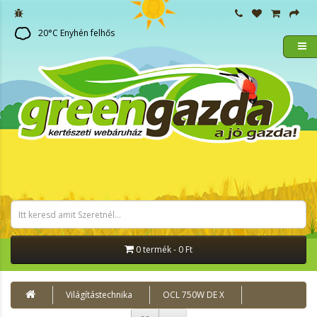
20
°C
Enyhén felhős
0 termék - 0 Ft
Világítástechnika
OCL 750W DE X