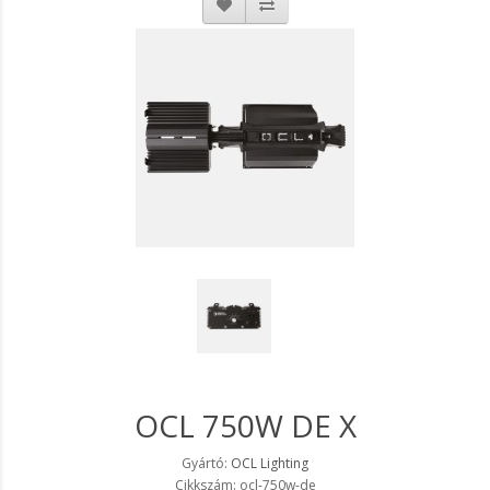
OCL 750W DE X
Gyártó:
OCL Lighting
Cikkszám: ocl-750w-de